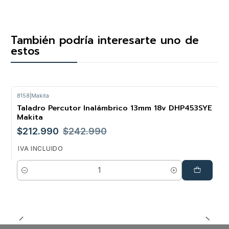
También podría interesarte uno de
estos
8158
|
Makita
Taladro Percutor Inalámbrico 13mm 18v DHP453SYE
-12%
Makita
$212.990
$242.990
IVA INCLUIDO
Cantidad