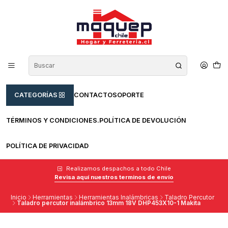
CATEGORÍAS
CONTACTO
SOPORTE
TÉRMINOS Y CONDICIONES.
POLÍTICA DE DEVOLUCIÓN
POLÍTICA DE PRIVACIDAD
Realizamos despachos a todo Chile
Revisa aquí nuestros terminos de envío
Inicio
Herramientas
Herramientas Inalámbricas
Taladro Percutor
Taladro percutor inalámbrico 13mm 18V DHP453X10-1 Makita