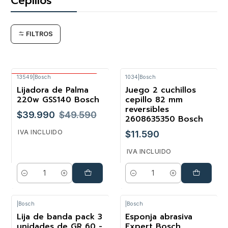
Cepillos
FILTROS
13549
|
Bosch
1034
|
Bosch
Envío Gratis Bosch
Lijadora de Palma
Juego 2 cuchillos
-19%
220w GSS140 Bosch
cepillo 82 mm
reversibles
$39.990
$49.590
2608635350 Bosch
IVA INCLUIDO
$11.590
IVA INCLUIDO
Cantidad
Cantidad
|
Bosch
|
Bosch
Lija de banda pack 3
Esponja abrasiva
unidades de GR 60 -
Expert Bosch