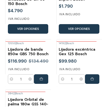
150 Bosch
$1.790
$4.790
IVA INCLUIDO
IVA INCLUIDO
VER OPCIONES
VER OPCIONES
13550
|
Bosch
14192
|
Bosch
Envío Gratis Bosch
Envío Gratis Bosch
Lijadora de banda
Lijadora excéntrica
-13%
850w GBS 750 Bosch
Gex 125 Bosch
$116.990
$134.490
$99.980
IVA INCLUIDO
IVA INCLUIDO
Cantidad
Cantidad
3842
|
Bosch
Envío Gratis Bosch
Lijadora Orbital de
-20%
palma 180w GSS 140-