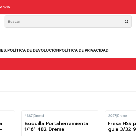
 envío
NES.
POLÍTICA DE DEVOLUCIÓN
POLÍTICA DE PRIVACIDAD
4667
|
Dremel
2097
|
Dremel
a
Boquilla Portaherramienta
Fresa HSS 
-
1/16" 482 Dremel
guia 3/32 