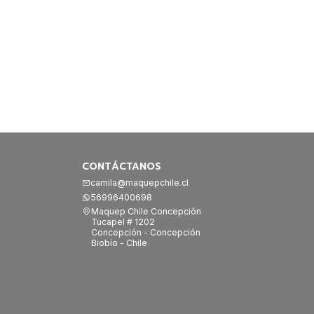
CONTÁCTANOS
camila@maquepchile.cl
56996400698
Maquep Chile Concepción
Tucapel # 1202
Concepción - Concepción
Biobío - Chile