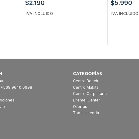
$2.190
$5.990
IVA INCLUIDO
IVA INCLUIDO
Cantidad
Cantidad
N
CATEGORÍAS
ar
Centro Bosch
: +569 9640 0698
Centro Makita
Centro Carpintaria
diciones
Dremel Center
vío
Ofertas
Toda la tienda