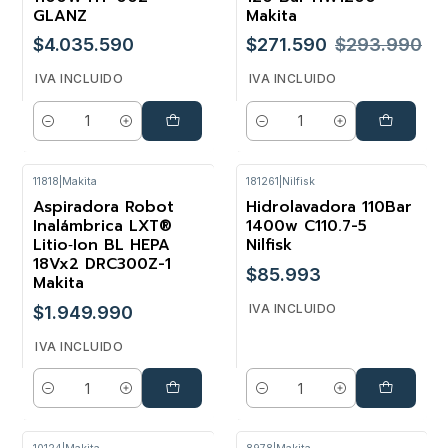
GLANZ
Makita
$4.035.590
$271.590
$293.990
IVA INCLUIDO
IVA INCLUIDO
Cantidad
Cantidad
11818
|
Makita
181261
|
Nilfisk
Aspiradora Robot
Hidrolavadora 110Bar
Inalámbrica LXT®
1400w C110.7-5
Litio‑Ion BL HEPA
Nilfisk
18Vx2 DRC300Z-1
$85.993
Makita
IVA INCLUIDO
$1.949.990
IVA INCLUIDO
Cantidad
Cantidad