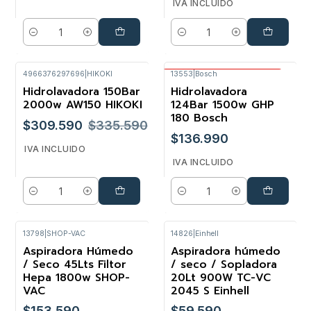
IVA INCLUIDO
Cantidad
Cantidad
4966376297696
|
HIKOKI
13553
|
Bosch
Envío Gratis Bosch
Hidrolavadora 150Bar
Hidrolavadora
-8%
2000w AW150 HIKOKI
124Bar 1500w GHP
180 Bosch
$309.590
$335.590
$136.990
IVA INCLUIDO
IVA INCLUIDO
Cantidad
Cantidad
13798
|
SHOP-VAC
14826
|
Einhell
Aspiradora Húmedo
Aspiradora húmedo
/ Seco 45Lts Filtor
/ seco / Sopladora
Hepa 1800w SHOP-
20Lt 900W TC-VC
VAC
2045 S Einhell
$153.590
$59.590