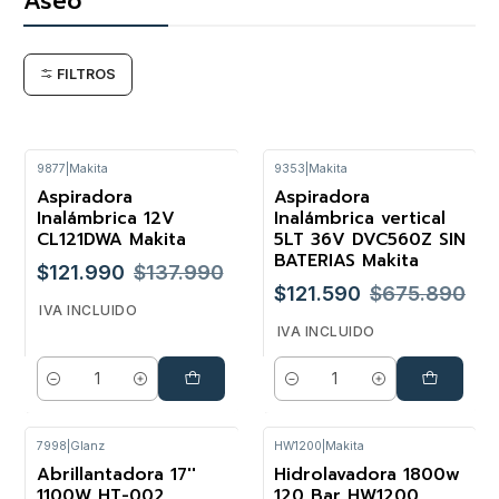
Aseo
FILTROS
9877
|
Makita
9353
|
Makita
Aspiradora
Aspiradora
-12%
-82%
Inalámbrica 12V
Inalámbrica vertical
CL121DWA Makita
5LT 36V DVC560Z SIN
BATERIAS Makita
$121.990
$137.990
$121.590
$675.890
IVA INCLUIDO
IVA INCLUIDO
Cantidad
Cantidad
7998
|
Glanz
HW1200
|
Makita
Abrillantadora 17''
Hidrolavadora 1800w
-8%
1100W HT-002
120 Bar HW1200