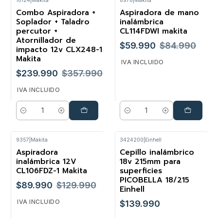
10124
|
Makita
8978
|
Makita
Combo Aspiradora +
Aspiradora de mano
-33%
-29%
Soplador + Taladro
inalámbrica
percutor +
CL114FDWI makita
Atornillador de
$59.990
$84.990
impacto 12v CLX248-1
Makita
IVA INCLUIDO
$239.990
$357.990
IVA INCLUIDO
Cantidad
Cantidad
9357
|
Makita
3424200
|
Einhell
Aspiradora
Cepillo inalámbrico
-31%
inalámbrica 12V
18v 215mm para
CL106FDZ-1 Makita
superficies
PICOBELLA 18/215
$89.990
$129.990
Einhell
IVA INCLUIDO
$139.990