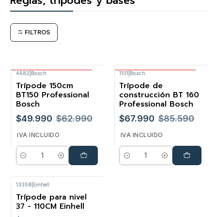
Reglas, trípodes y bases
FILTROS
4682
|
Bosch
1101
|
Bosch
Envío Gratis Bosch
Envío Gratis Bosch
Trípode 150cm
Trípode de
-21%
-21%
BT150 Professional
construcción BT 160
Bosch
Professional Bosch
$49.990
$62.990
$67.990
$85.590
IVA INCLUIDO
IVA INCLUIDO
Cantidad
Cantidad
13358
|
Einhell
Trípode para nivel
37 - 110CM Einhell