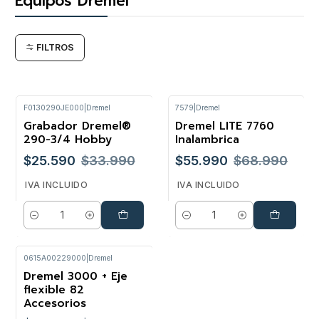
Equipos Dremel
FILTROS
F0130290JE000
|
Dremel
7579
|
Dremel
Grabador Dremel®
Dremel LITE 7760
-25%
-19%
290-3/4 Hobby
Inalambrica
$25.590
$33.990
$55.990
$68.990
IVA INCLUIDO
IVA INCLUIDO
Cantidad
Cantidad
0615A00229000
|
Dremel
Dremel 3000 + Eje
-29%
flexible 82
Accesorios