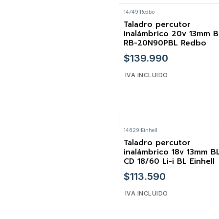
14749
|
Redbo
VER OPCIONES
Taladro percutor
inalámbrico 20v 13mm B
RB-20N90PBL Redbo
$139.990
IVA INCLUIDO
14829
|
Einhell
Cantidad
Taladro percutor
inalámbrico 18v 13mm B
CD 18/60 Li-i BL Einhell
$113.590
IVA INCLUIDO