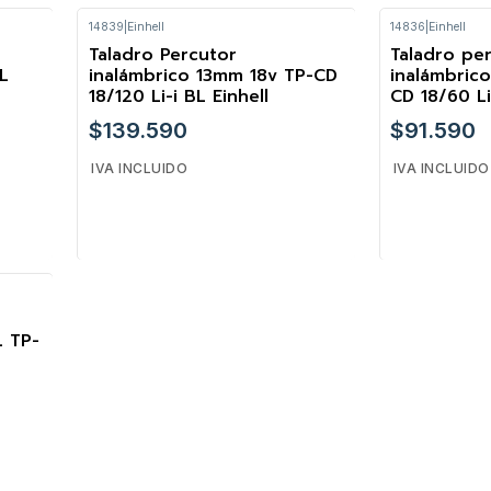
14839
|
Einhell
14836
|
Einhell
Cantidad
Cantidad
Taladro Percutor
Taladro pe
L
inalámbrico 13mm 18v TP-CD
inalámbric
18/120 Li-i BL Einhell
CD 18/60 Li
$139.590
$91.590
IVA INCLUIDO
IVA INCLUIDO
Cantidad
Cantidad
L TP-