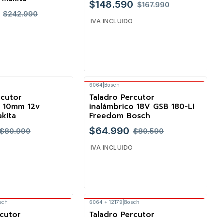
$148.590
$167.990
$242.990
IVA INCLUIDO
6064
|
Bosch
Envío Gratis Bosch
Cantidad
rcutor
Taladro Percutor
-19%
o 10mm 12v
inalámbrico 18V GSB 180-LI
kita
Freedom Bosch
$64.990
$80.990
$80.590
IVA INCLUIDO
sch
6064 + 12179
|
Bosch
Gratis Bosch
Envío Gratis Bosch
Cantidad
rcutor
Taladro Percutor
-23%