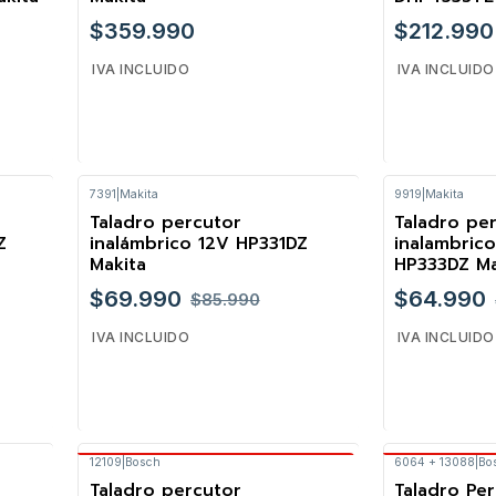
$359.990
$212.990
IVA INCLUIDO
IVA INCLUIDO
7391
|
Makita
9919
|
Makita
Cantidad
Cantidad
Taladro percutor
Taladro pe
-19%
-20%
Z
inalámbrico 12V HP331DZ
inalambric
Makita
HP333DZ Ma
$69.990
$64.990
$85.990
IVA INCLUIDO
IVA INCLUIDO
12109
|
Bosch
6064 + 13088
|
Bo
Envío Gratis Bosch
Envío 
Cantidad
Cantidad
Taladro percutor
Taladro Pe
-23%