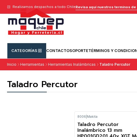
Realizamos despachos a todo Chile
Revisa aquí nuestros terminos de
CATEGORÍAS
CONTACTO
SOPORTE
TÉRMINOS Y CONDICIO
Inicio
Herramientas
Herramientas Inalámbricas
Taladro Percutor
Taladro Percutor
8006
|
Makita
Taladro Percutor
Inalámbrico 13 mm
HP001GD201 40v XGT Ma