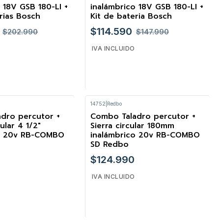
 18V GSB 180-LI +
inalámbrico 18V GSB 180-LI +
rias Bosch
Kit de bateria Bosch
$114.590
$202.990
$147.990
IVA INCLUIDO
14752
|
Redbo
Cantidad
dro percutor +
Combo Taladro percutor +
ular 4 1/2"
Sierra circular 180mm
co 20v RB-COMBO
inalámbrico 20v RB-COMBO
SD Redbo
$124.990
IVA INCLUIDO