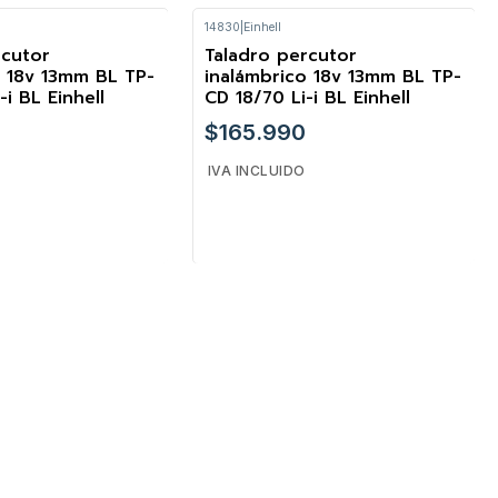
14830
|
Einhell
Cantidad
rcutor
Taladro percutor
o 18v 13mm BL TP-
inalámbrico 18v 13mm BL TP-
-i BL Einhell
CD 18/70 Li-i BL Einhell
$165.990
IVA INCLUIDO
Cantidad