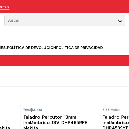
 envío
NES.
POLÍTICA DE DEVOLUCIÓN
POLÍTICA DE PRIVACIDAD
7908
|
Makita
8158
|
Makita
Taladro Percutor 13mm
Taladro Pe
-12%
Inalámbrico 18V DHP485RFE
Inalámbric
kita
Makita
DHP453SYE