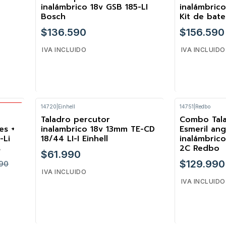
inalámbrico 18v GSB 185-LI
inalámbrico
Bosch
Kit de bate
$136.590
$156.590
IVA INCLUIDO
IVA INCLUIDO
14720
|
Einhell
14751
|
Redbo
Cantidad
Cantidad
Taladro percutor
Combo Tala
es +
inalambrico 18v 13mm TE-CD
Esmeril ang
-Li
18/44 LI-I Einhell
inalámbri
s
2C Redbo
$61.990
$129.990
90
IVA INCLUIDO
IVA INCLUIDO