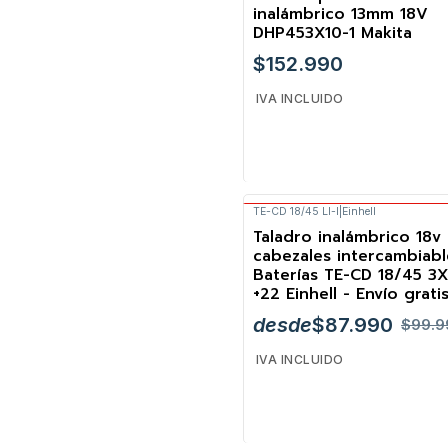
inalámbrico 13mm 18V
DHP453X10-1 Makita
$152.990
IVA INCLUIDO
TE-CD 18/45 LI-I
|
Einhell
Envío Gratis
Cantidad
Taladro inalámbrico 18v
-12%
cabezales intercambiabl
Baterías TE-CD 18/45 3X
+22 Einhell - Envío grati
desde
$87.990
$99.9
IVA INCLUIDO