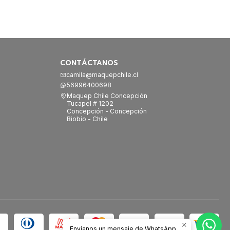
CONTÁCTANOS
camila@maquepchile.cl
56996400698
Maquep Chile Concepción
Tucapel # 1202
Concepción - Concepción
Biobío - Chile
Envíanos un mensaje de WhatsApp