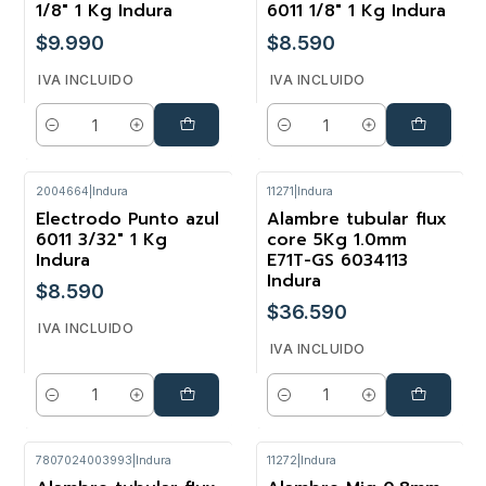
1/8" 1 Kg Indura
6011 1/8" 1 Kg Indura
$9.990
$8.590
IVA INCLUIDO
IVA INCLUIDO
Cantidad
Cantidad
2004664
|
Indura
11271
|
Indura
Electrodo Punto azul
Alambre tubular flux
6011 3/32" 1 Kg
core 5Kg 1.0mm
Indura
E71T-GS 6034113
Indura
$8.590
$36.590
IVA INCLUIDO
IVA INCLUIDO
Cantidad
Cantidad
7807024003993
|
Indura
11272
|
Indura