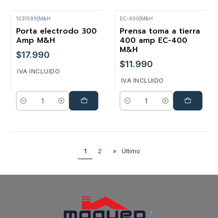
1031589
|
M&H
EC-400
|
M&H
Porta electrodo 300
Prensa toma a tierra
Amp M&H
400 amp EC-400
M&H
$17.990
$11.990
IVA INCLUIDO
IVA INCLUIDO
Cantidad
Cantidad
1
2
»
Último