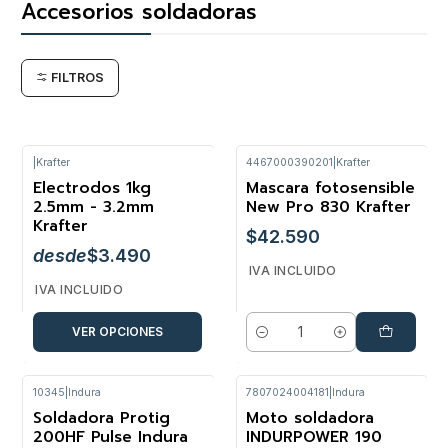
Accesorios soldadoras
FILTROS
|
Krafter
4467000390201
|
Krafter
Electrodos 1kg
Mascara fotosensible
2.5mm - 3.2mm
New Pro 830 Krafter
Krafter
$42.590
desde
$3.490
IVA INCLUIDO
IVA INCLUIDO
VER OPCIONES
Cantidad
10345
|
Indura
7807024004181
|
Indura
Soldadora Protig
Moto soldadora
200HF Pulse Indura
INDURPOWER 190