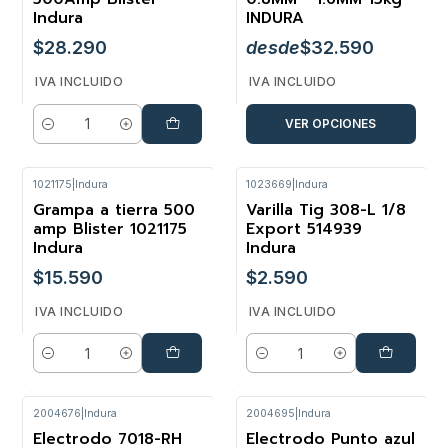
Indura
INDURA
$28.290
desde
$32.590
IVA INCLUIDO
IVA INCLUIDO
VER OPCIONES
Cantidad
1021175
|
Indura
1023669
|
Indura
Grampa a tierra 500
Varilla Tig 308-L 1/8
amp Blister 1021175
Export 514939
Indura
Indura
$15.590
$2.590
IVA INCLUIDO
IVA INCLUIDO
Cantidad
Cantidad
2004676
|
Indura
2004695
|
Indura
Electrodo 7018-RH
Electrodo Punto azul