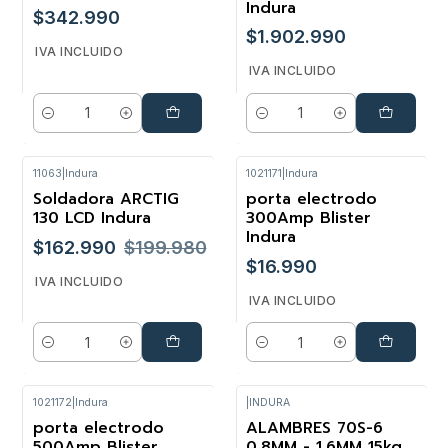
Indura
$342.990
$1.902.990
IVA INCLUIDO
IVA INCLUIDO
Cantidad
Cantidad
11063
|
Indura
1021171
|
Indura
Soldadora ARCTIG
porta electrodo
-18%
130 LCD Indura
300Amp Blister
Indura
$162.990
$199.980
$16.990
IVA INCLUIDO
IVA INCLUIDO
Cantidad
Cantidad
1021172
|
Indura
|
INDURA
porta electrodo
ALAMBRES 70S-6
500Amp Blister
0.8MM - 1.6MM 15kg