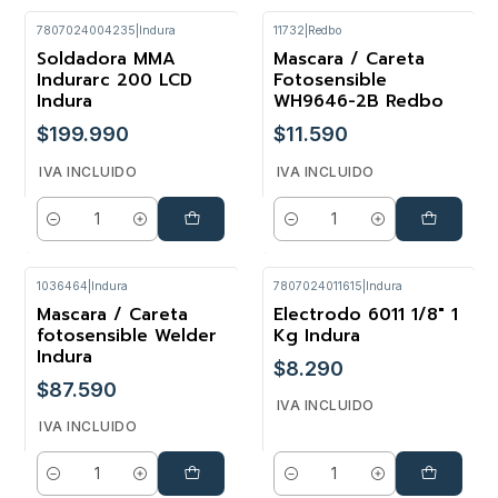
7807024004235
|
Indura
11732
|
Redbo
Soldadora MMA
Mascara / Careta
Indurarc 200 LCD
Fotosensible
Indura
WH9646-2B Redbo
$199.990
$11.590
IVA INCLUIDO
IVA INCLUIDO
Cantidad
Cantidad
1036464
|
Indura
7807024011615
|
Indura
Mascara / Careta
Electrodo 6011 1/8" 1
fotosensible Welder
Kg Indura
Indura
$8.290
$87.590
IVA INCLUIDO
IVA INCLUIDO
Cantidad
Cantidad