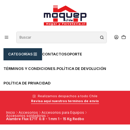
CATEGORÍAS
CONTACTO
SOPORTE
TÉRMINOS Y CONDICIONES.
POLÍTICA DE DEVOLUCIÓN
POLÍTICA DE PRIVACIDAD
Realizamos despachos a todo Chile
Revisa aquí nuestros terminos de envío
Inicio
Accesorios
Accesorios para Equipos
Accesorios soldadoras
Alambre Flux E71T 0.8 - 1 mm 1 - 15 Kg Redbo