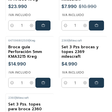
$23.990
$7.990
$10.990
IVA INCLUIDO
IVA INCLUIDO
Cantidad
Cantidad
647096802509
|
Kreg
2369
|
Milescraft
Broca guía
Set 3 Pzs brocas y
Perforación 5mm
topes 2369
KMA3215 Kreg
milescraft
$14.990
$4.990
IVA INCLUIDO
IVA INCLUIDO
Cantidad
Cantidad
2360
|
Milescraft
Set 3 Pzs. topes
-65%
para broca 2360