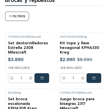
Brocas y repuestos
FILTROS
737888230808
|
Milescraft
0647096809591
|
Kreg
Set destornilladores
Kit tope y llave
-55%
Estrella 2308
hexagonal KPHA330
Milescraft
Kreg
$3.890
$2.990
$6.590
IVA INCLUIDO
IVA INCLUIDO
Cantidad
Cantidad
8504
|
Kreg
737888231706
|
Milescraft
Set broca
Juego broca para
-27%
escalonada
bisagras 2317
KPHA308 Kreg
Milescraft