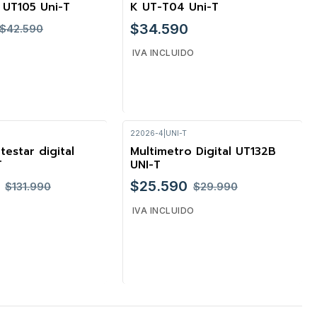
 UT105 Uni-T
K UT-T04 Uni-T
$34.590
$42.590
IVA INCLUIDO
22026-4
|
UNI-T
Cantidad
testar digital
Multimetro Digital UT132B
-15%
T
UNI-T
$25.590
$131.990
$29.990
IVA INCLUIDO
Cantidad