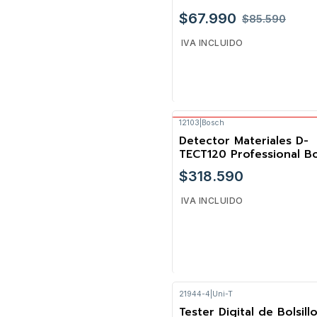
$67.990
$85.590
IVA INCLUIDO
12103
|
Bosch
Envío Gratis Bosch
Cantidad
Detector Materiales D-
TECT120 Professional B
$318.590
IVA INCLUIDO
21944-4
|
Uni-T
Cantidad
Tester Digital de Bolsill