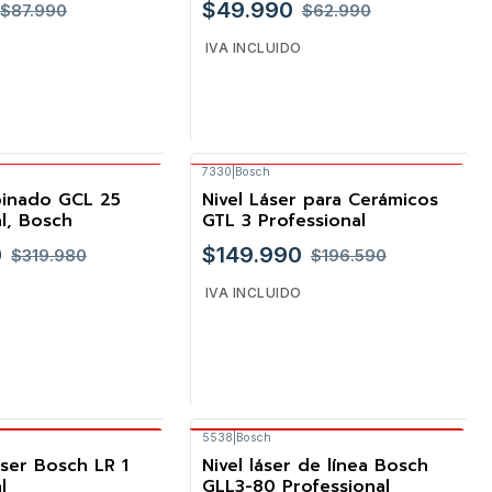
$49.990
$87.990
$62.990
IVA INCLUIDO
7330
|
Bosch
Gratis Bosch
Envío Gratis Bosch
Cantidad
binado GCL 25
Nivel Láser para Cerámicos
-24%
l, Bosch
GTL 3 Professional
0
$149.990
$319.980
$196.590
IVA INCLUIDO
5538
|
Bosch
Gratis Bosch
Envío Gratis Bosch
Cantidad
áser Bosch LR 1
Nivel láser de línea Bosch
l
GLL3-80 Professional