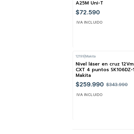
A25M Uni-T
$72.590
IVA INCLUIDO
12199
|
Makita
Cantidad
Nivel láser en cruz 12V
-24%
CXT 4 puntos SK106DZ-
Makita
$259.990
$343.990
IVA INCLUIDO
Cantidad