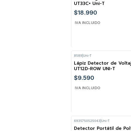
UT33C+ Uni-T
$18.990
IVA INCLUIDO
8589
|
Uni-T
Cantidad
Lápiz Detector de Volta
UT12D-ROW UNI-T
$9.590
IVA INCLUIDO
6935750525043
|
Uni-T
Cantidad
Detector Portátil de Po