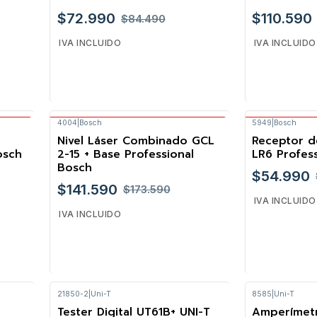
$72.990
$110.590
$84.490
IVA INCLUIDO
IVA INCLUIDO
4004
|
Bosch
5949
|
Bosch
Envío Gratis Bosch
Envío 
Cantidad
Cantidad
Nivel Láser Combinado GCL
Receptor d
-18%
-21%
osch
2-15 + Base Professional
LR6 Profess
Bosch
$54.990
$141.590
$173.590
IVA INCLUIDO
IVA INCLUIDO
21850-2
|
Uni-T
8585
|
Uni-T
Cantidad
Cantidad
o
Tester Digital UT61B+ UNI-T
Amperímet
-17%