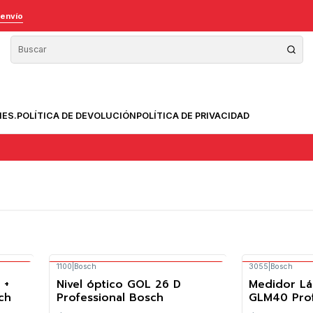
 envío
NES.
POLÍTICA DE DEVOLUCIÓN
POLÍTICA DE PRIVACIDAD
1100
|
Bosch
3055
|
Bosch
Envío Gratis Bosch
Envío 
 +
Nivel óptico GOL 26 D
Medidor Lá
-8%
-5%
ch
Professional Bosch
GLM40 Prof