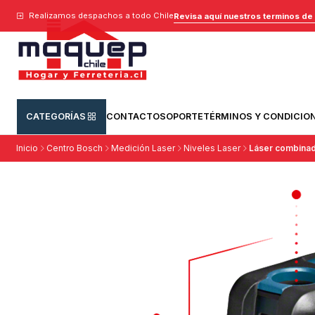
Realizamos despachos a todo Chile
Revisa aquí nuestros terminos de
CATEGORÍAS
CONTACTO
SOPORTE
TÉRMINOS Y CONDICIO
Inicio
Centro Bosch
Medición Laser
Niveles Laser
Láser combinad