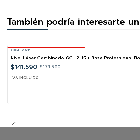
También podría interesarte un
4004
|
Bosch
Envío Gratis Bosch
Nivel Láser Combinado GCL 2-15 + Base Professional B
-18%
$141.590
$173.590
IVA INCLUIDO
Cantidad