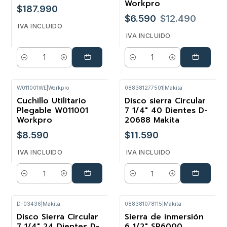
Workpro
$187.990
$6.590
$12.490
IVA INCLUIDO
IVA INCLUIDO
Cantidad
Cantidad
W011001WE
|
Workpro
088381277501
|
Makita
Cuchillo Utilitario
Disco sierra Circular
Plegable W011001
7 1/4" 40 Dientes D-
Workpro
20688 Makita
$8.590
$11.590
IVA INCLUIDO
IVA INCLUIDO
Cantidad
Cantidad
D-03436
|
Makita
088381078115
|
Makita
Disco Sierra Circular
Sierra de inmersión
-36%
7 1/4" 24 Dientes D-
6 1/2" SP6000