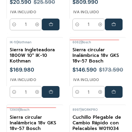
$20.590
$25.590
$809.990
IVA INCLUIDO
IVA INCLUIDO
Cantidad
Cantidad
IK-10
|
Kothman
6062
|
Bosch
Envío Gratis Bosch
Sierra Ingleteadora
Sierra circular
-16%
1800W 10" IK-10
Inalámbrica 18v GKS
Kothman
18v-57 Bosch
$169.980
$146.590
$173.590
IVA INCLUIDO
IVA INCLUIDO
Cantidad
Cantidad
13909
|
Bosch
8997
|
WORKPRO
Envío Gratis Bosch
Sierra circular
Cuchillo Plegable de
-47%
Inalámbrica 18v GKS
Cambio Rápido con
18v-57 Bosch
Pelacables W011034