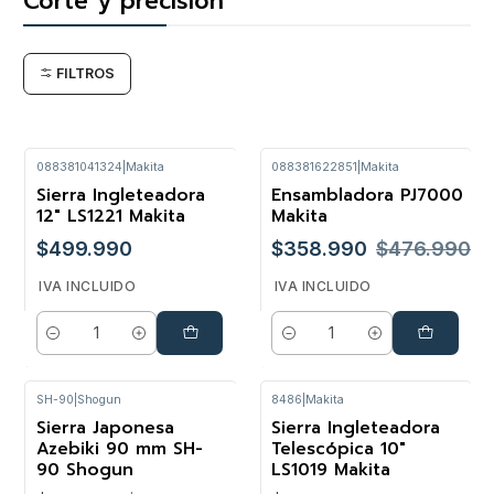
Corte y precisión
FILTROS
088381041324
|
Makita
088381622851
|
Makita
Sierra Ingleteadora
Ensambladora PJ7000
-25%
12" LS1221 Makita
Makita
$499.990
$358.990
$476.990
IVA INCLUIDO
IVA INCLUIDO
Cantidad
Cantidad
SH-90
|
Shogun
8486
|
Makita
Sierra Japonesa
Sierra Ingleteadora
-20%
Azebiki 90 mm SH-
Telescópica 10"
90 Shogun
LS1019 Makita