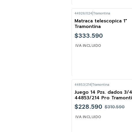
44926/024
|
Tramontina
Cantidad
Matraca telescopica 1"
Tramontina
$333.590
IVA INCLUIDO
44853/214
|
Tramontina
Cantidad
Juego 14 Pzs. dados 3/4
-26%
44853/214 Pro Tramont
$228.590
$310.590
IVA INCLUIDO