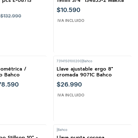
 pcs E-08713
19mm 3/4" 134855-2 Makita
$10.590
$132.990
IVA INCLUIDO
7314150100200
|
Bahco
Cantidad
mométrica /
Llave ajustable ergo 8"
ro Bahco
cromada 9071C Bahco
78.590
$26.990
IVA INCLUIDO
|
Bahco
R OPCIONES
Cantidad
bo Stillson 10" -
Llave punta corona