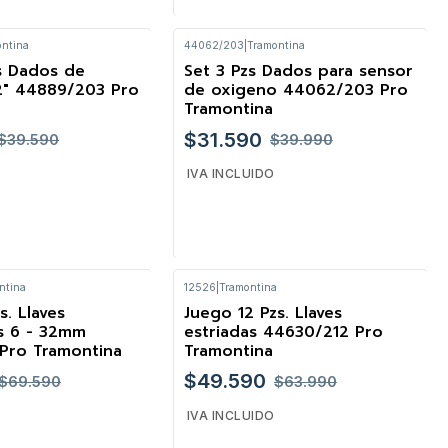
ontina
44062/203
|
Tramontina
Cantidad
s Dados de
Set 3 Pzs Dados para sensor
-21%
2" 44889/203 Pro
de oxigeno 44062/203 Pro
Tramontina
$31.590
$39.590
$39.990
IVA INCLUIDO
ntina
12526
|
Tramontina
Cantidad
s. Llaves
Juego 12 Pzs. Llaves
-23%
s 6 - 32mm
estriadas 44630/212 Pro
Pro Tramontina
Tramontina
$49.590
$69.590
$63.990
IVA INCLUIDO