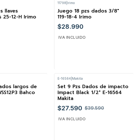
11798
|
Irimo
Cantidad
s llaves
Juego 18 pzs dados 3/8"
 25-12-H Irimo
119-18-4 Irimo
$28.990
IVA INCLUIDO
E-16564
|
Makita
Cantidad
Dados largos de
Set 9 Pzs Dados de impacto
-30%
WSS12P3 Bahco
Impact Black 1/2" E-16564
Makita
$27.590
$39.590
IVA INCLUIDO