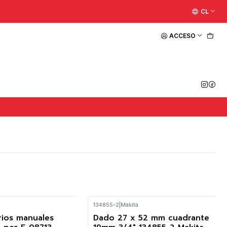
CL
ACCESO
134855-2
|
Makita
rios manuales
Dado 27 x 52 mm cuadrante