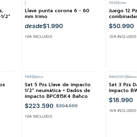
|
11638
|
Irimo
Cantidad
Cantidad
s,
Llave punta corona 6 - 60
Juego 12 Pz
-1/2"
mm Irimo
combinadas
desde
$1.990
$50.990
IVA INCLUIDO
IVA INCLUIDO
11881
|
Bahco
BWSS12P3
|
Bahco
VER OPCIONES
Cantidad
os
Set 5 Pzs Llave de impacto
Set 3 Pzs 
-27%
1/2" neumática + Dados de
impacto B
impacto BPC815K4 Bahco
$18.990
$223.590
$304.590
IVA INCLUIDO
IVA INCLUIDO