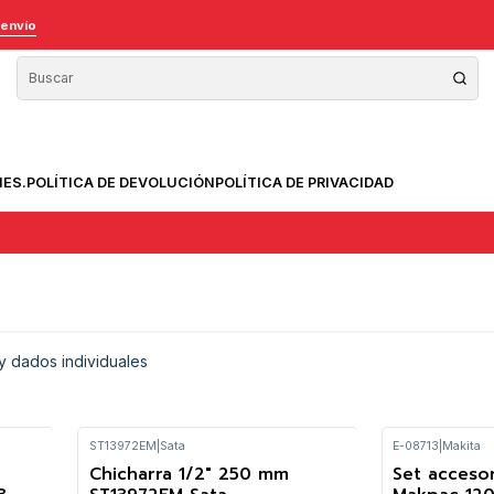
 envío
NES.
POLÍTICA DE DEVOLUCIÓN
POLÍTICA DE PRIVACIDAD
 y dados individuales
ST13972EM
|
Sata
E-08713
|
Makita
Chicharra 1/2" 250 mm
Set acceso
-14%
-15%