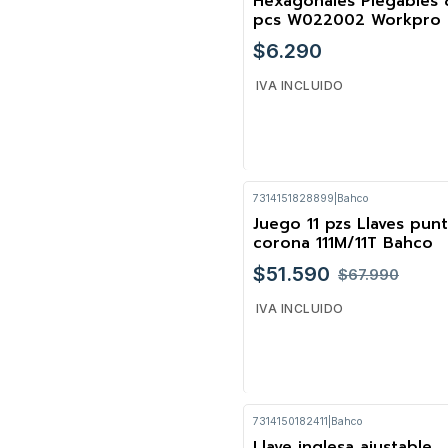
Hexagonales Plegables 
pcs W022002 Workpro
$6.290
IVA INCLUIDO
7314151828899
|
Bahco
Cantidad
Juego 11 pzs Llaves pun
-24%
corona 111M/11T Bahco
$51.590
$67.990
IVA INCLUIDO
7314150182411
|
Bahco
Cantidad
Llave inglesa ajustable