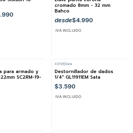
cromado 8mm - 32 mm
Bahco
0.990
desde
$4.990
IVA INCLUIDO
43748
|
Sata
R OPCIONES
VER OPCIONES
ca para armado y
Destornillador de dados
9-22mm SC2RM-19-
1/4" GL11911EM Sata
$3.590
IVA INCLUIDO