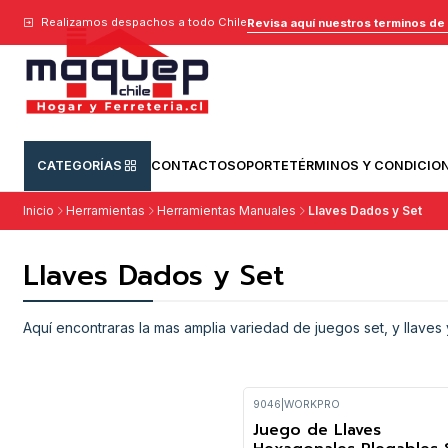
Realizamos despachos a todo Chile
Revisa aquí nuestros terminos de
CATEGORÍAS
CONTACTO
SOPORTE
TÉRMINOS Y CONDICIO
Inicio
Herramientas
Herramientas Manuales
Llaves Dados y Set
Llaves Dados y Set
Aquí encontraras la mas amplia variedad de juegos set, y llaves
9046
|
WORKPRO
Juego de Llaves