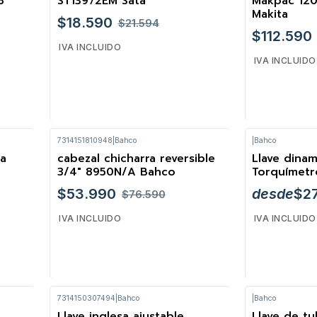
8
ST13972EM Sata
Makpac 120
Makita
$18.590
$21.594
$112.590
IVA INCLUIDO
IVA INCLUIDO
7314151810948
|
Bahco
|
Bahco
Cantidad
Cantidad
ta
cabezal chicharra reversible
Llave dina
-30%
3/4" 8950N/A Bahco
Torquímet
$53.990
desde
$2
$76.590
IVA INCLUIDO
IVA INCLUIDO
7314150307494
|
Bahco
|
Bahco
VE
Cantidad
Llave inglesa ajustable
Llave de tu