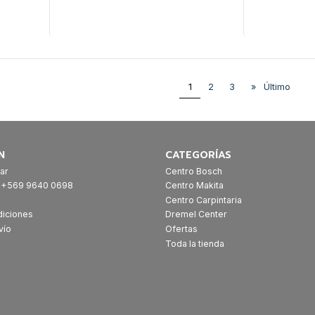
Cantidad
Cantidad
1
2
3
»
Último
N
CATEGORÍAS
ar
Centro Bosch
: +569 9640 0698
Centro Makita
Centro Carpintaria
diciones
Dremel Center
vío
Ofertas
Toda la tienda