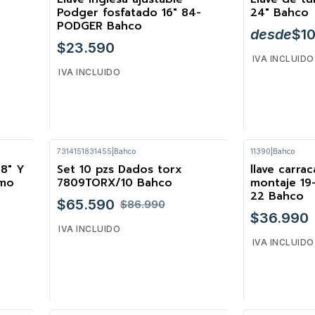
Podger fosfatado 16" 84-
24" Bahco
PODGER Bahco
desde
$1
$23.590
IVA INCLUIDO
IVA INCLUIDO
7314151831455
|
Bahco
11390
|
Bahco
VE
Cantidad
/8″ Y
Set 10 pzs Dados torx
llave carra
-25%
imo
7809TORX/10 Bahco
montaje 1
22 Bahco
$65.590
$86.990
$36.990
IVA INCLUIDO
IVA INCLUIDO