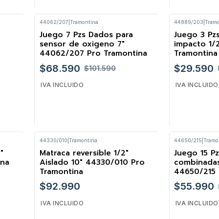
44062/207
|
Tramontina
44889/203
|
Tram
Cantidad
Cantidad
Juego 7 Pzs Dados para
Juego 3 Pz
-32%
-25%
sensor de oxigeno 7"
impacto 1/
44062/207 Pro Tramontina
Tramontina
$68.590
$29.590
$101.590
IVA INCLUIDO
IVA INCLUIDO
44330/010
|
Tramontina
44650/215
|
Tramo
Cantidad
Cantidad
"
Matraca reversible 1/2"
Juego 15 Pz
-20%
ina
Aislado 10" 44330/010 Pro
combinada
Tramontina
44650/215 
$92.990
$55.990
IVA INCLUIDO
IVA INCLUIDO