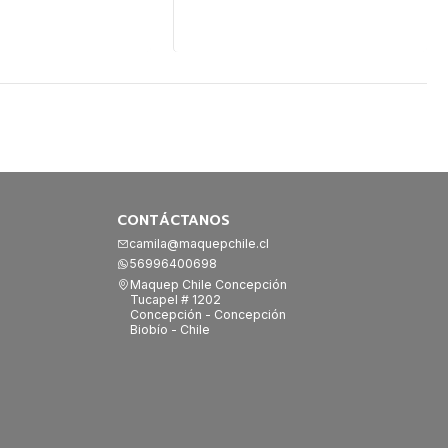
Cantidad
CONTÁCTANOS
camila@maquepchile.cl
56996400698
Maquep Chile Concepción
Tucapel # 1202
Concepción - Concepción
Biobío - Chile