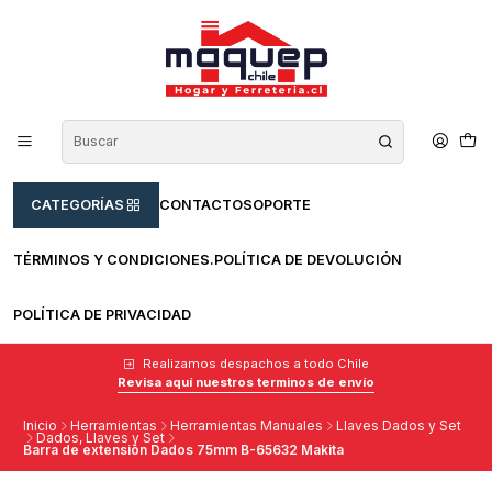
CATEGORÍAS
CONTACTO
SOPORTE
TÉRMINOS Y CONDICIONES.
POLÍTICA DE DEVOLUCIÓN
POLÍTICA DE PRIVACIDAD
Realizamos despachos a todo Chile
Revisa aquí nuestros terminos de envío
Inicio
Herramientas
Herramientas Manuales
Llaves Dados y Set
Dados, Llaves y Set
Barra de extensión Dados 75mm B-65632 Makita