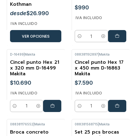
Kothman
$990
desde
$26.990
IVA INCLUIDO
IVA INCLUIDO
VER OPCIONES
Cantidad
D-16499
|
Makita
088381192897
|
Makita
Cincel punto Hex 21
Cincel punto Hex 17
x 320 mm D-16499
x 450 mm D-16863
Makita
Makita
$10.690
$7.590
IVA INCLUIDO
IVA INCLUIDO
Cantidad
Cantidad
088381176552
|
Makita
088381568715
|
Makita
Broca concreto
Set 25 pcs brocas