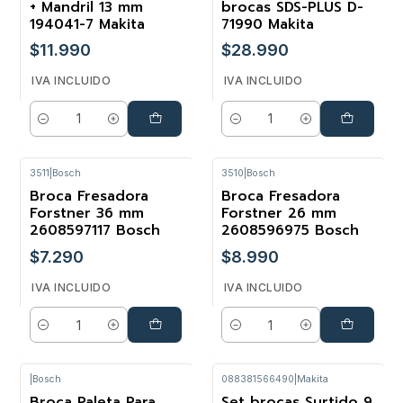
+ Mandril 13 mm
brocas SDS-PLUS D-
194041-7 Makita
71990 Makita
$11.990
$28.990
IVA INCLUIDO
IVA INCLUIDO
Cantidad
Cantidad
3511
|
Bosch
3510
|
Bosch
Broca Fresadora
Broca Fresadora
Forstner 36 mm
Forstner 26 mm
2608597117 Bosch
2608596975 Bosch
$7.290
$8.990
IVA INCLUIDO
IVA INCLUIDO
Cantidad
Cantidad
|
Bosch
088381566490
|
Makita
Broca Paleta Para
Set brocas Surtido 9