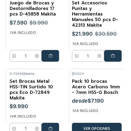
Juego de Brocas y
Set Accesorios
-24%
-28%
Destornilladores 17
Puntas y
pcs D-45858 Makita
Herramientas
Manuales 50 pcs D-
$7.590
$9.990
42313 Makita
IVA INCLUIDO
$21.990
$30.590
IVA INCLUIDO
Cantidad
Cantidad
D-72849
|
Makita
|
BOSCH
Set Brocas Metal
Pack 10 brocas
HSS-TIN Surtido 10
Acero Carbono 1mm
pcs Eco D-72849
- 7mm HSS-G Bosch
Makita
desde
$7.190
$9.990
IVA INCLUIDO
IVA INCLUIDO
VER OPCIONES