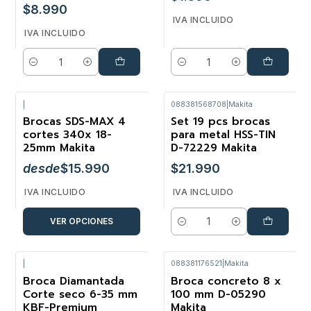
$8.990
IVA INCLUIDO
IVA INCLUIDO
Cantidad
Cantidad
|
088381568708
|
Makita
Brocas SDS-MAX 4
Set 19 pcs brocas
cortes 340x 18-
para metal HSS-TIN
25mm Makita
D-72229 Makita
desde
$15.990
$21.990
IVA INCLUIDO
IVA INCLUIDO
VER OPCIONES
Cantidad
|
088381176521
|
Makita
Broca Diamantada
Broca concreto 8 x
Corte seco 6-35 mm
100 mm D-05290
KBF-Premium
Makita