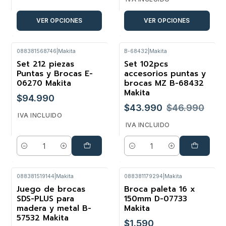
VER OPCIONES
VER OPCIONES
088381568746
|
Makita
B-68432
|
Makita
Set 212 piezas
Set 102pcs
-6%
Puntas y Brocas E-
accesorios puntas y
06270 Makita
brocas MZ B-68432
Makita
$94.990
$43.990
$46.990
IVA INCLUIDO
IVA INCLUIDO
Cantidad
Cantidad
088381519144
|
Makita
088381179294
|
Makita
Juego de brocas
Broca paleta 16 x
SDS-PLUS para
150mm D-07733
madera y metal B-
Makita
57532 Makita
$1.590