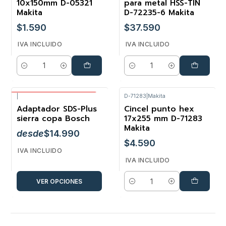
10x150mm D-05321
para metal HSS-TIN
Makita
D-72235-6 Makita
$1.590
$37.590
IVA INCLUIDO
IVA INCLUIDO
Cantidad
Cantidad
|
D-71283
|
Makita
Envío Gratis Bosch
Adaptador SDS-Plus
Cincel punto hex
sierra copa Bosch
17x255 mm D-71283
Makita
desde
$14.990
$4.590
IVA INCLUIDO
IVA INCLUIDO
VER OPCIONES
Cantidad