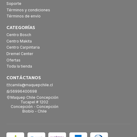
Soporte
Términos y condiciones
Términos de envío
CATEGORÍAS
Centro Bosch
Centro Makita
Centro Carpintaria
Dremel Center
Ofertas
Toda la tienda
CONTÁCTANOS
camila@maquepchile.cl
56996400698
Maquep Chile Concepción
Tucapel # 1202
Concepción - Concepción
Biobío - Chile