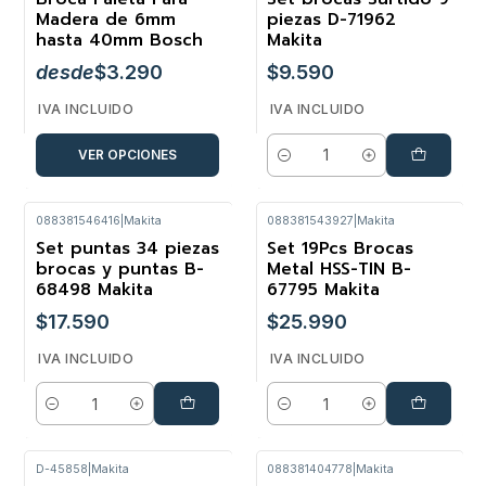
Madera de 6mm
piezas D-71962
hasta 40mm Bosch
Makita
desde
$3.290
$9.590
IVA INCLUIDO
IVA INCLUIDO
VER OPCIONES
Cantidad
088381546416
|
Makita
088381543927
|
Makita
Set puntas 34 piezas
Set 19Pcs Brocas
brocas y puntas B-
Metal HSS-TIN B-
68498 Makita
67795 Makita
$17.590
$25.990
IVA INCLUIDO
IVA INCLUIDO
Cantidad
Cantidad
D-45858
|
Makita
088381404778
|
Makita