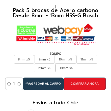
|
Pack 5 brocas de Acero carbono
Desde 8mm - 13mm HSS-G Bosch
EQUIPO
8mm x5
9mm x5
10mm x5
11mm x5
12mm x5
13mm x5
AGREGAR AL CARRO
COMPRAR AHORA
Cantidad
Envíos a todo Chile