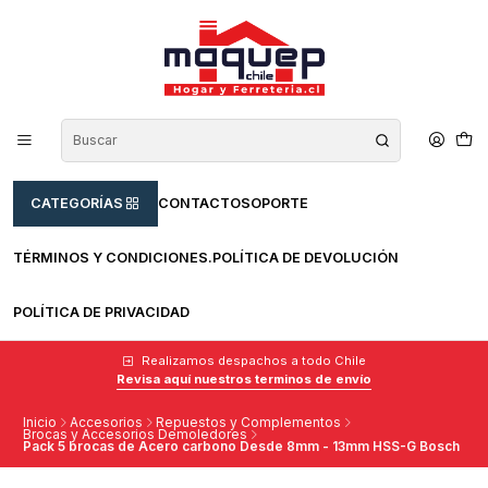
CATEGORÍAS
CONTACTO
SOPORTE
TÉRMINOS Y CONDICIONES.
POLÍTICA DE DEVOLUCIÓN
POLÍTICA DE PRIVACIDAD
Realizamos despachos a todo Chile
Revisa aquí nuestros terminos de envío
Inicio
Accesorios
Repuestos y Complementos
Brocas y Accesorios Demoledores
Pack 5 brocas de Acero carbono Desde 8mm - 13mm HSS-G Bosch