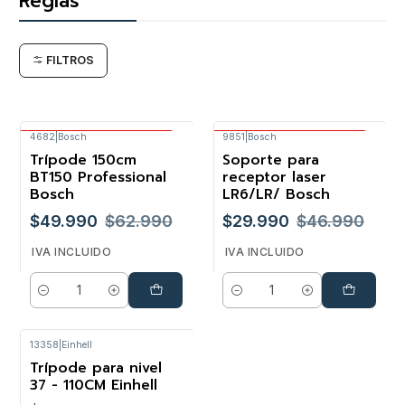
Reglas
FILTROS
4682
|
Bosch
9851
|
Bosch
Envío Gratis Bosch
Envío Gratis Bosch
Trípode 150cm
Soporte para
-21%
-36%
BT150 Professional
receptor laser
Bosch
LR6/LR/ Bosch
$49.990
$62.990
$29.990
$46.990
IVA INCLUIDO
IVA INCLUIDO
Cantidad
Cantidad
13358
|
Einhell
Trípode para nivel
37 - 110CM Einhell