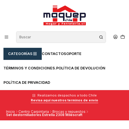
CATEGORÍAS
CONTACTO
SOPORTE
TÉRMINOS Y CONDICIONES.
POLÍTICA DE DEVOLUCIÓN
POLÍTICA DE PRIVACIDAD
Realizamos despachos a todo Chile
Revisa aquí nuestros terminos de envío
Inicio
Centro Carpintaria
Brocas y repuestos
Set destornilladores Estrella 2308 Milescraft