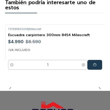
También podría interesarte uno de
estos
737888845408
|
Milescraft
Escuadra carpintero 300mm 8454 Milescraft
-42%
$4.990
$8.590
IVA INCLUIDO
Cantidad