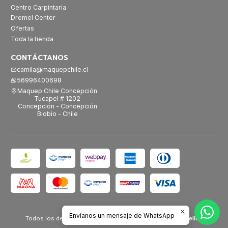
Centro Carpintaria
Dremel Center
Ofertas
Toda la tienda
CONTÁCTANOS
camila@maquepchile.cl
56996400698
Maquep Chile Concepción
Tucapel # 1202
Concepción - Concepción
Biobío - Chile
2026 Maquep Chile.
Envíanos un mensaje de WhatsApp
Todos los derechos reservados.
Desarrollado por Jumpseller
.