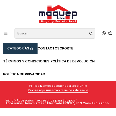
CATEGORÍAS
CONTACTO
SOPORTE
TÉRMINOS Y CONDICIONES.
POLÍTICA DE DEVOLUCIÓN
POLÍTICA DE PRIVACIDAD
Realizamos despachos a todo Chile
Revisa aquí nuestros terminos de envío
Inicio
Accesorios
Accesorios para Equipos
Accesorios Herramientas
Electrodo E7018 1/8" 3.2mm 1 Kg Redbo