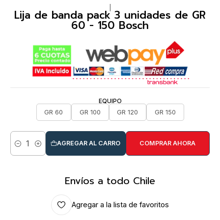
|
Lija de banda pack 3 unidades de GR
60 - 150 Bosch
EQUIPO
GR 60
GR 100
GR 120
GR 150
AGREGAR AL CARRO
COMPRAR AHORA
Cantidad
Envíos a todo Chile
Agregar a la lista de favoritos