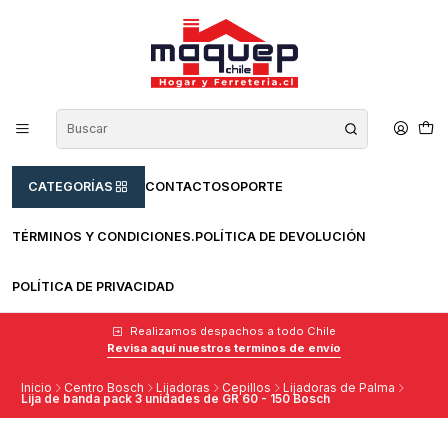
CATEGORÍAS
CONTACTO
SOPORTE
TÉRMINOS Y CONDICIONES.
POLÍTICA DE DEVOLUCIÓN
POLÍTICA DE PRIVACIDAD
Realizamos despachos a todo Chile
Revisa aquí nuestros terminos de envío
Inicio
Centro Bosch
Lijadoras
Cepillos
Lijadoras de Palma
Lija de banda pack 3 unidades de GR 60 - 150 Bosch