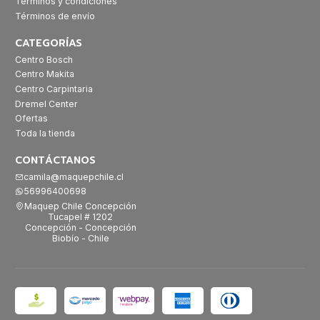
Términos y condiciones
Términos de envío
CATEGORÍAS
Centro Bosch
Centro Makita
Centro Carpintaria
Dremel Center
Ofertas
Toda la tienda
CONTÁCTANOS
camila@maquepchile.cl
56996400698
Maquep Chile Concepción
Tucapel # 1202
Concepción - Concepción
Biobío - Chile