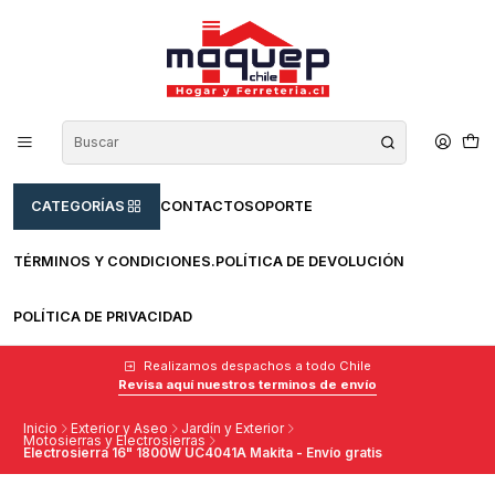
CATEGORÍAS
CONTACTO
SOPORTE
TÉRMINOS Y CONDICIONES.
POLÍTICA DE DEVOLUCIÓN
POLÍTICA DE PRIVACIDAD
Realizamos despachos a todo Chile
Revisa aquí nuestros terminos de envío
Inicio
Exterior y Aseo
Jardín y Exterior
Motosierras y Electrosierras
Electrosierra 16" 1800W UC4041A Makita - Envío gratis