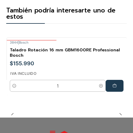
También podría interesarte uno de
estos
3844
|
Bosch
Envío Gratis Bosch
Taladro Rotación 16 mm GBM1600RE Professional
Bosch
$155.990
IVA INCLUIDO
Cantidad