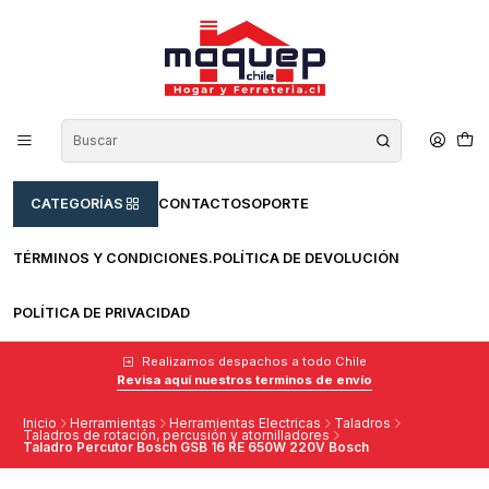
CATEGORÍAS
CONTACTO
SOPORTE
TÉRMINOS Y CONDICIONES.
POLÍTICA DE DEVOLUCIÓN
POLÍTICA DE PRIVACIDAD
Realizamos despachos a todo Chile
Revisa aquí nuestros terminos de envío
Inicio
Herramientas
Herramientas Electricas
Taladros
Taladros de rotación, percusión y atornilladores
Taladro Percutor Bosch GSB 16 RE 650W 220V Bosch