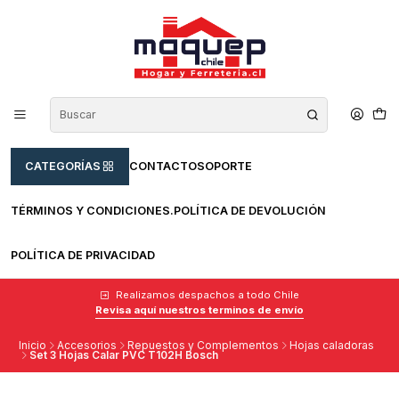
CATEGORÍAS
CONTACTO
SOPORTE
TÉRMINOS Y CONDICIONES.
POLÍTICA DE DEVOLUCIÓN
POLÍTICA DE PRIVACIDAD
Realizamos despachos a todo Chile
Revisa aquí nuestros terminos de envío
Inicio
Accesorios
Repuestos y Complementos
Hojas caladoras
Set 3 Hojas Calar PVC T102H Bosch