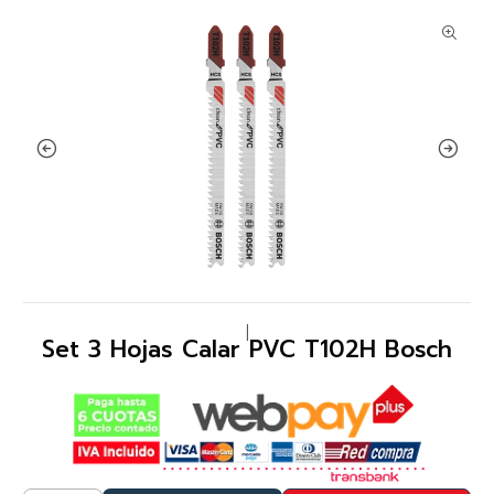
|
Set 3 Hojas Calar PVC T102H Bosch