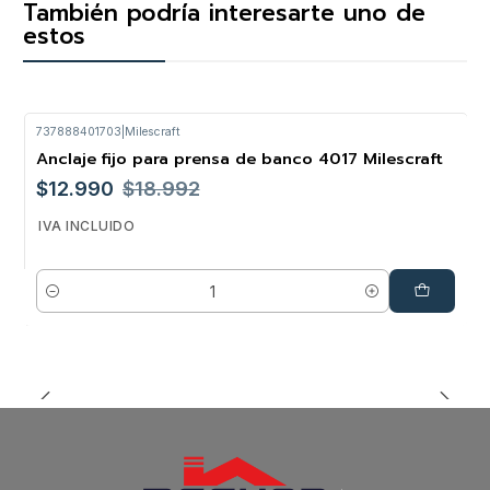
También podría interesarte uno de
estos
737888401703
|
Milescraft
Anclaje fijo para prensa de banco 4017 Milescraft
-32%
$12.990
$18.992
IVA INCLUIDO
Cantidad