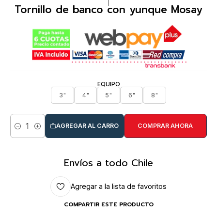
|
Tornillo de banco con yunque Mosay
EQUIPO
3"
4"
5"
6"
8"
AGREGAR AL CARRO
COMPRAR AHORA
Cantidad
Envíos a todo Chile
Agregar a la lista de favoritos
COMPARTIR ESTE PRODUCTO