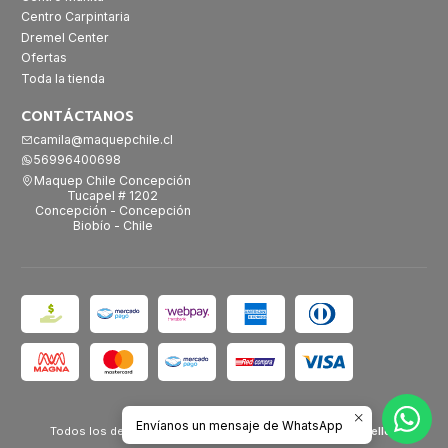
Centro Carpintaria
Dremel Center
Ofertas
Toda la tienda
CONTÁCTANOS
camila@maquepchile.cl
56996400698
Maquep Chile Concepción
Tucapel # 1202
Concepción - Concepción
Biobío - Chile
2026 Maquep Chile.
Envíanos un mensaje de WhatsApp
Todos los derechos reservados.
Desarrollado por Jumpseller
.