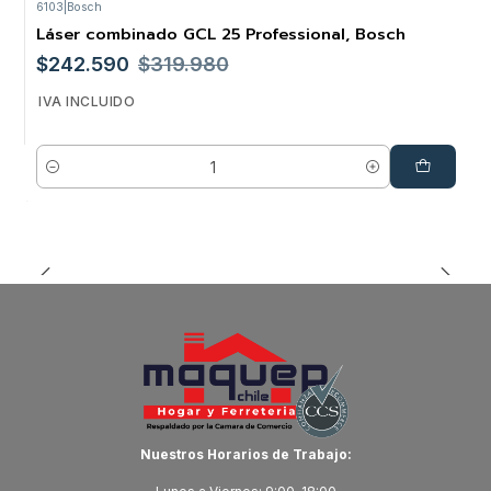
6103
|
Bosch
Envío Gratis Bosch
Láser combinado GCL 25 Professional, Bosch
-24%
$242.590
$319.980
IVA INCLUIDO
Cantidad
Nuestros Horarios de Trabajo: