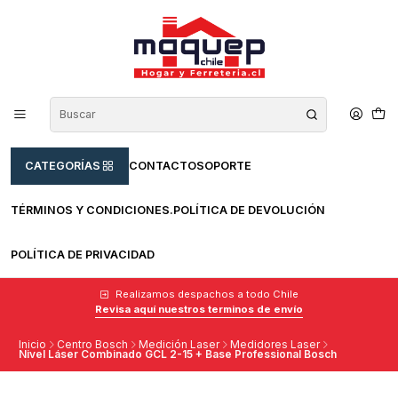
CATEGORÍAS
CONTACTO
SOPORTE
TÉRMINOS Y CONDICIONES.
POLÍTICA DE DEVOLUCIÓN
POLÍTICA DE PRIVACIDAD
Realizamos despachos a todo Chile
Revisa aquí nuestros terminos de envío
Inicio
Centro Bosch
Medición Laser
Medidores Laser
Nivel Láser Combinado GCL 2-15 + Base Professional Bosch