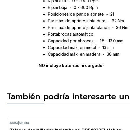
R.p.m alta - 0 - 1.900 Rpm
R.p.m baja - 0 - 600 Rpm
Posiciones de par de apriete - 21
Par máx. de apriete junta dura - 62 Nm
Par máx. de apriete junta blanda - 36 Nm
Portabrocas automático
Capacidad portabrocas - 1.5 - 13.0 mm
Capacidad máx. en metal - 13 mm
Capacidad máx. en madera - 38 mm
NO incluye baterías ni cargador
También podría interesarte un
8893
|
Makita
Taladro Atornillador Inalámbrico DDF482RFJ Makita