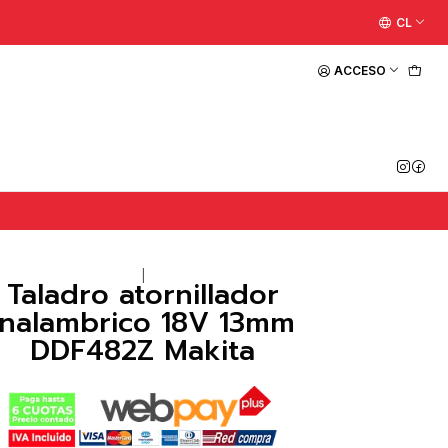
CL
ACCESO
|
Taladro atornillador
Inalambrico 18V 13mm
DDF482Z Makita