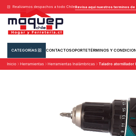
Realizamos despachos a todo Chile
Revisa aquí nuestros terminos de
CATEGORÍAS
CONTACTO
SOPORTE
TÉRMINOS Y CONDICIO
Inicio
Herramientas
Herramientas Inalámbricas
Taladro atornillado