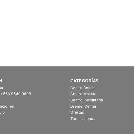
N
CATEGORÍAS
ar
Centro Bosch
: +569 9640 0698
Centro Makita
Centro Carpintaria
diciones
Dremel Center
vío
Ofertas
Toda la tienda