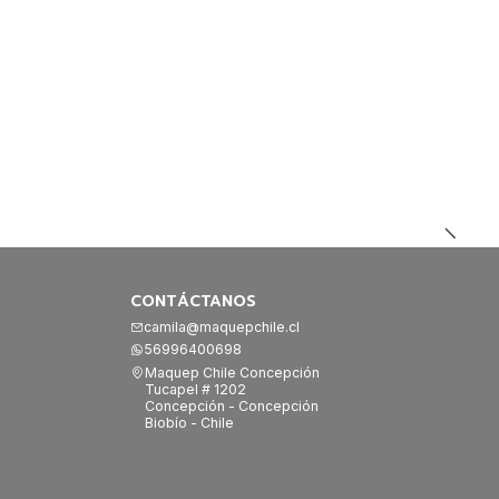
CONTÁCTANOS
camila@maquepchile.cl
56996400698
Maquep Chile Concepción
Tucapel # 1202
Concepción - Concepción
Biobío - Chile