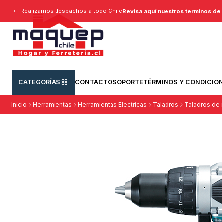
Realizamos despachos a todo Chile
Revisa aquí nuestros terminos de
CATEGORÍAS
CONTACTO
SOPORTE
TÉRMINOS Y CONDICIO
Inicio
Herramientas
Herramientas Electricas
Taladros
Taladros de r