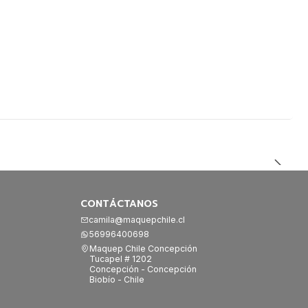
CONTÁCTANOS
camila@maquepchile.cl
56996400698
Maquep Chile Concepción
Tucapel # 1202
Concepción - Concepción
Biobío - Chile