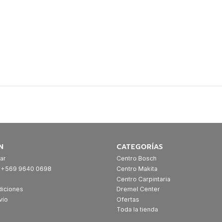
a
N
CATEGORÍAS
ar
Centro Bosch
: +569 9640 0698
Centro Makita
Centro Carpintaria
diciones
Dremel Center
vío
Ofertas
Toda la tienda