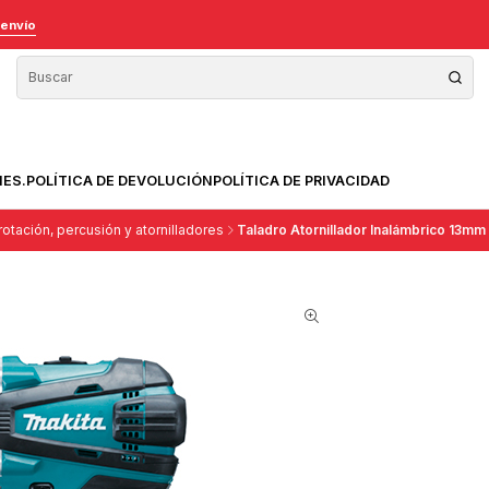
 envío
NES.
POLÍTICA DE DEVOLUCIÓN
POLÍTICA DE PRIVACIDAD
otación, percusión y atornilladores
Taladro Atornillador Inalámbrico 13m