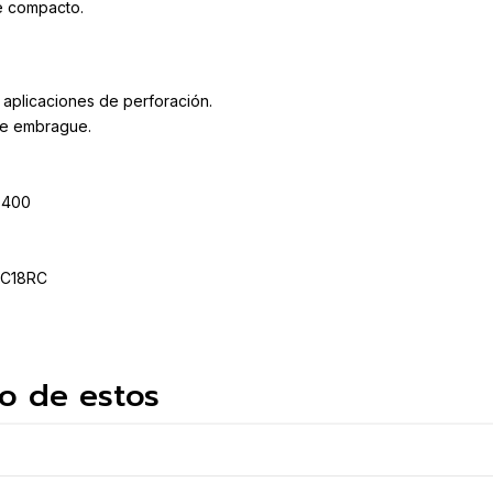
e compacto.
aplicaciones de perforación.
de embrague.
0-400
DC18RC
o de estos