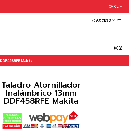
CL
ACCESO
m DDF458RFE Makita
|
Taladro Atornillador
Inalámbrico 13mm
DDF458RFE Makita