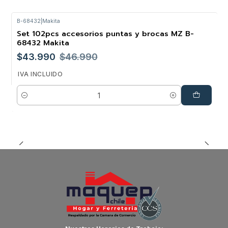
B-68432
|
Makita
Set 102pcs accesorios puntas y brocas MZ B-
-6%
68432 Makita
$43.990
$46.990
IVA INCLUIDO
Cantidad