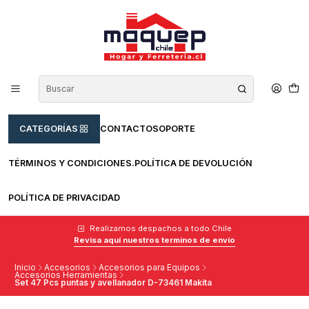
CATEGORÍAS
CONTACTO
SOPORTE
TÉRMINOS Y CONDICIONES.
POLÍTICA DE DEVOLUCIÓN
POLÍTICA DE PRIVACIDAD
Realizamos despachos a todo Chile
Revisa aquí nuestros terminos de envío
Inicio
Accesorios
Accesorios para Equipos
Accesorios Herramientas
Set 47 Pcs puntas y avellanador D-73461 Makita