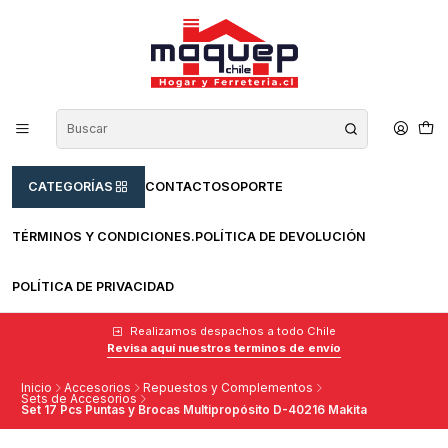
CATEGORÍAS
CONTACTO
SOPORTE
TÉRMINOS Y CONDICIONES.
POLÍTICA DE DEVOLUCIÓN
POLÍTICA DE PRIVACIDAD
Realizamos despachos a todo Chile
Revisa aquí nuestros terminos de envío
Inicio
Accesorios
Repuestos y Complementos
Sets de Accesorios
Set 17 Pcs Puntas y Brocas Multipropósito D-40216 Makita