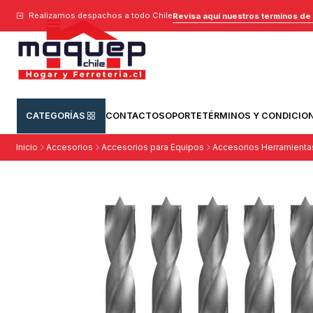
Realizamos despachos a todo Chile
Revisa aquí nuestros terminos de
CATEGORÍAS
CONTACTO
SOPORTE
TÉRMINOS Y CONDICIO
Inicio
Accesorios
Accesorios para Equipos
Accesorios Herramienta