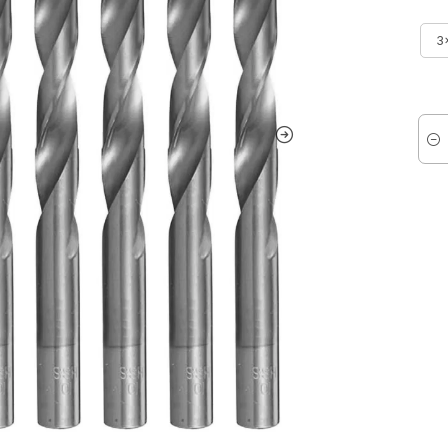
3
Cant