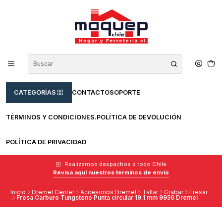
CATEGORÍAS
CONTACTO
SOPORTE
TÉRMINOS Y CONDICIONES.
POLÍTICA DE DEVOLUCIÓN
POLÍTICA DE PRIVACIDAD
Realizamos despachos a todo Chile
Revisa aquí nuestros terminos de envío
Inicio
Dremel Center
Accesorios Dremel
Tallar
Grabar
Fresar
Fresa Carburo Tungsteno Punta circular 19.1 mm 9936 Dremel