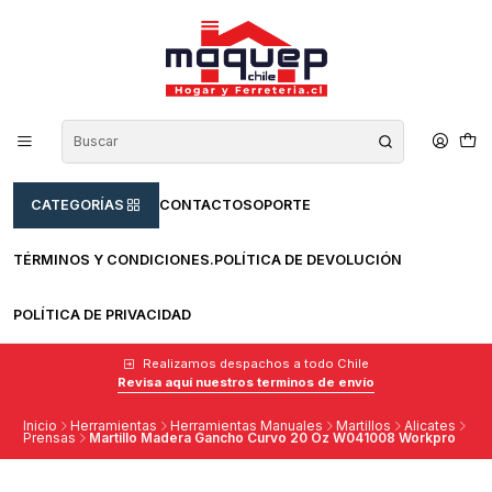
CATEGORÍAS
CONTACTO
SOPORTE
TÉRMINOS Y CONDICIONES.
POLÍTICA DE DEVOLUCIÓN
POLÍTICA DE PRIVACIDAD
Realizamos despachos a todo Chile
Revisa aquí nuestros terminos de envío
Inicio
Herramientas
Herramientas Manuales
Martillos
Alicates
Prensas
Martillo Madera Gancho Curvo 20 Oz W041008 Workpro