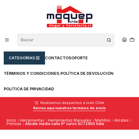
CATEGORÍAS
CONTACTO
SOPORTE
TÉRMINOS Y CONDICIONES.
POLÍTICA DE DEVOLUCIÓN
POLÍTICA DE PRIVACIDAD
Realizamos despachos a todo Chile
Revisa aquí nuestros terminos de envío
Inicio
Herramientas
Herramientas Manuales
Martillos
Alicates
Prensas
Alicate media caña 9" curvo SC72650 Sata