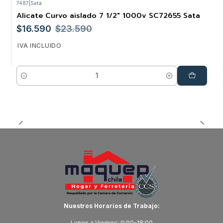
7487
|
Sata
Alicate Curvo aislado 7 1/2" 1000v SC72655 Sata
-30%
$16.590
$23.590
IVA INCLUIDO
Cantidad
Nuestros Horarios de Trabajo:
Lunes a Viernes: 9:00-18:00