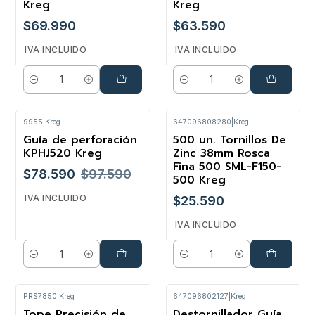
Kreg
Kreg
$69.990
$63.590
IVA INCLUIDO
IVA INCLUIDO
Cantidad
Cantidad
9955
|
Kreg
647096808280
|
Kreg
Guía de perforación
500 un. Tornillos De
-19%
KPHJ520 Kreg
Zinc 38mm Rosca
Fina 500 SML-F150-
$78.590
$97.590
500 Kreg
IVA INCLUIDO
$25.590
IVA INCLUIDO
Cantidad
Cantidad
PRS7850
|
Kreg
647096802127
|
Kreg
Tope Precisión de
Destornillador Guía
-47%
-27%