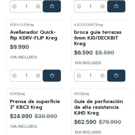
Cantidad
Cantidad
KDRV-FLIP
|
Kreg
KJD/DECKBIT
|
Kreg
Avellanador Quick-
broca guia terrazas
-23%
flip KDRV-FLIP Kreg
6mm KJD/DECKBIT
Kreg
$9.990
$6.590
$8.590
IVA INCLUIDO
IVA INCLUIDO
Cantidad
Cantidad
8291
|
Kreg
8913
|
Kreg
Prensa de superficie
Guía de perforación
-19%
-22%
3" KBC3 Kreg
de alta resistencia
KJHD Kreg
$24.990
$30.990
$62.590
$79.990
IVA INCLUIDO
IVA INCLUIDO