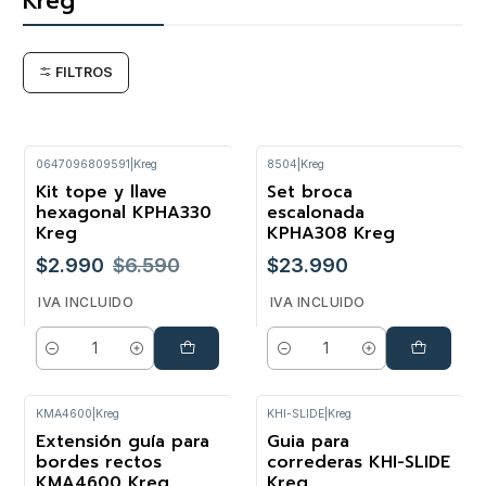
Kreg
FILTROS
0647096809591
|
Kreg
8504
|
Kreg
Kit tope y llave
Set broca
-55%
hexagonal KPHA330
escalonada
Kreg
KPHA308 Kreg
$2.990
$6.590
$23.990
IVA INCLUIDO
IVA INCLUIDO
Cantidad
Cantidad
KMA4600
|
Kreg
KHI-SLIDE
|
Kreg
Extensión guía para
Guia para
-17%
bordes rectos
correderas KHI-SLIDE
KMA4600 Kreg
Kreg