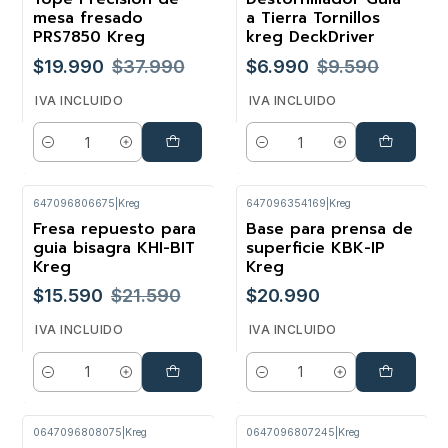
mesa fresado
a Tierra Tornillos
PRS7850 Kreg
kreg DeckDriver
$19.990
$37.990
$6.990
$9.590
IVA INCLUIDO
IVA INCLUIDO
Cantidad
Cantidad
647096806675
|
Kreg
647096354169
|
Kreg
Fresa repuesto para
Base para prensa de
-28%
guia bisagra KHI-BIT
superficie KBK-IP
Kreg
Kreg
$15.590
$21.590
$20.990
IVA INCLUIDO
IVA INCLUIDO
Cantidad
Cantidad
0647096808075
|
Kreg
0647096807245
|
Kreg