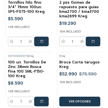
Tornillos hilo fino
2 pzs Gomas de
3/4" 19mm 100un.
repuesto para guias
SPS-F075-100 Kreg
kma2700 / kma3700
kma2699 Kreg
$5.590
$19.290
IVA INCLUIDO
IVA INCLUIDO
Cantidad
Cantidad
647096808273
|
Kreg
|
Kreg
100 un. Tornillos De
Broca Corta tarugos
-30%
Zinc 38mm Rosca
Kreg
Fina 100 SML-F150-
$52.990
$75.590
100 Kreg
IVA INCLUIDO
$8.590
IVA INCLUIDO
VER OPCIONES
Cantidad