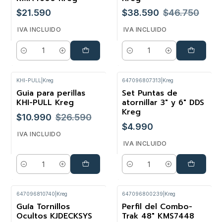
$21.590
$38.590
$46.750
IVA INCLUIDO
IVA INCLUIDO
Cantidad
Cantidad
KHI-PULL
|
Kreg
647096807313
|
Kreg
Guia para perillas
Set Puntas de
-59%
KHI-PULL Kreg
atornillar 3" y 6" DDS
Kreg
$10.990
$26.590
$4.990
IVA INCLUIDO
IVA INCLUIDO
Cantidad
Cantidad
647096810740
|
Kreg
647096800239
|
Kreg
Guía Tornillos
Perfil del Combo-
Ocultos KJDECKSYS
Trak 48" KMS7448