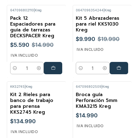
647096802110
|
Kreg
0647096354244
|
Kreg
Pack 12
Kit 5 Abrazaderas
-63%
-50%
Espaciadores para
para riel KKS1030
guia de tarrazas
Kreg
DECKSPACER Kreg
$9.990
$19.990
$5.590
$14.990
IVA INCLUIDO
IVA INCLUIDO
Cantidad
Cantidad
KKS2745
|
Kreg
647096802509
|
Kreg
Kit 2 Rieles para
Broca guía
banco de trabajo
Perforación 5mm
para prensa
KMA3215 Kreg
KKS2745 Kreg
$14.990
$134.990
IVA INCLUIDO
IVA INCLUIDO