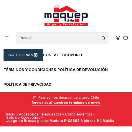
CATEGORÍAS
CONTACTO
SOPORTE
TÉRMINOS Y CONDICIONES.
POLÍTICA DE DEVOLUCIÓN
POLÍTICA DE PRIVACIDAD
Realizamos despachos a todo Chile
Revisa aquí nuestros terminos de envío
Inicio
Accesorios
Repuestos y Complementos
Sets de Accesorios
Juego de Brocas planas Madera E-08698 8 piezas 1/4 Makita