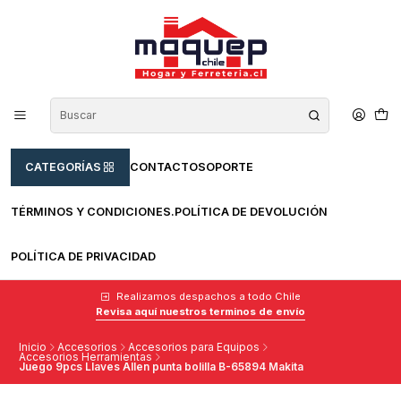
CATEGORÍAS
CONTACTO
SOPORTE
TÉRMINOS Y CONDICIONES.
POLÍTICA DE DEVOLUCIÓN
POLÍTICA DE PRIVACIDAD
Realizamos despachos a todo Chile
Revisa aquí nuestros terminos de envío
Inicio
Accesorios
Accesorios para Equipos
Accesorios Herramientas
Juego 9pcs Llaves Allen punta bolilla B-65894 Makita