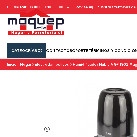
Realizamos despachos a todo Chile
Revisa aquí nuestros terminos de
CATEGORÍAS
CONTACTO
SOPORTE
TÉRMINOS Y CONDICIO
Inicio
Hogar
Electrodomésticos
Humidificador Nubla MGF 1902 Ma