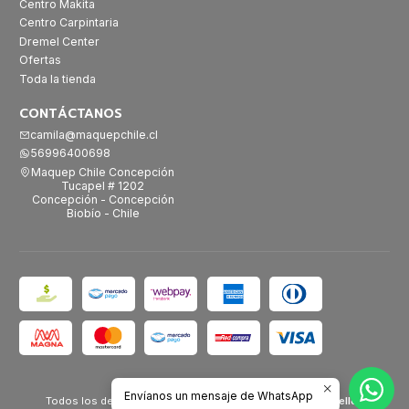
Centro Makita
Centro Carpintaria
Dremel Center
Ofertas
Toda la tienda
CONTÁCTANOS
camila@maquepchile.cl
56996400698
Maquep Chile Concepción
Tucapel # 1202
Concepción - Concepción
Biobío - Chile
2026 Maquep Chile.
Envíanos un mensaje de WhatsApp
Todos los derechos reservados.
Desarrollado por Jumpseller
.