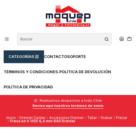
CATEGORÍAS
CONTACTO
SOPORTE
TÉRMINOS Y CONDICIONES.
POLÍTICA DE DEVOLUCIÓN
POLÍTICA DE PRIVACIDAD
Realizamos despachos a todo Chile
Revisa aquí nuestros terminos de envío
Inicio
Dremel Center
Accesorios Dremel
Tallar
Grabar
Fresar
Fresa en V HSS 6,4 mm 640 Dremel