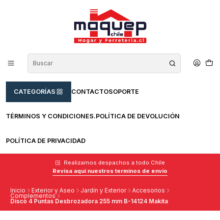
CATEGORÍAS
CONTACTO
SOPORTE
TÉRMINOS Y CONDICIONES.
POLÍTICA DE DEVOLUCIÓN
POLÍTICA DE PRIVACIDAD
Realizamos despachos a todo Chile
Revisa aquí nuestros terminos de envío
Inicio
Exterior y Aseo
Jardín y Exterior
Accesorios
Complementos
Disco 4 Puntas Desbrozadora 255 mm B-14124 Makita