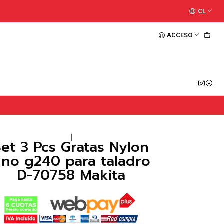
CL
ACCESO
|
Set 3 Pcs Gratas Nylon
ino g240 para taladro
D-70758 Makita