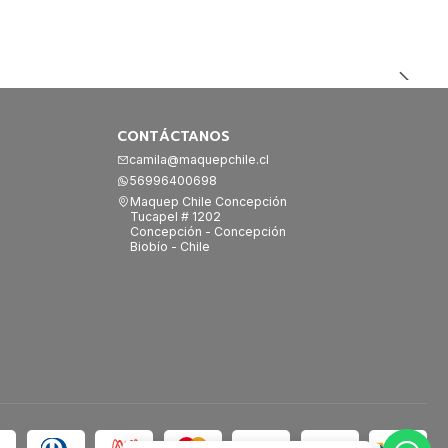
CONTÁCTANOS
camila@maquepchile.cl
56996400698
Maquep Chile Concepción
Tucapel # 1202
Concepción - Concepción
Biobío - Chile