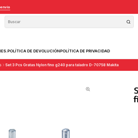
 envío
NES.
POLÍTICA DE DEVOLUCIÓN
POLÍTICA DE PRIVACIDAD
s
Set 3 Pcs Gratas Nylon fino g240 para taladro D-70758 Makita
f