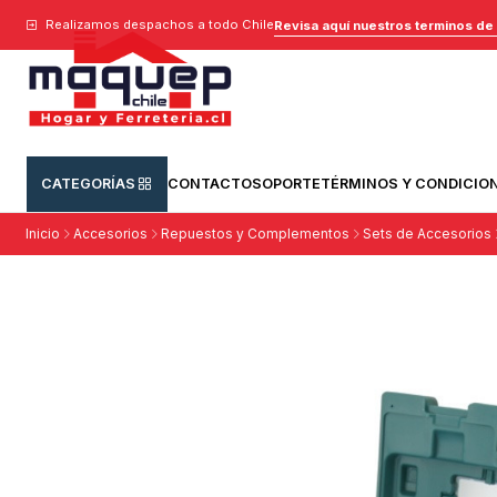
Realizamos despachos a todo Chile
Revisa aquí nuestros terminos de
CATEGORÍAS
CONTACTO
SOPORTE
TÉRMINOS Y CONDICIO
Inicio
Accesorios
Repuestos y Complementos
Sets de Accesorios