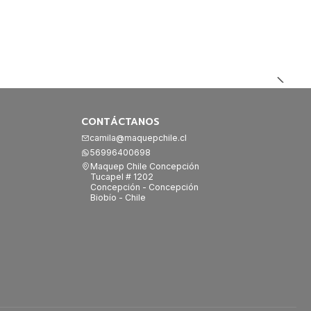
CONTÁCTANOS
camila@maquepchile.cl
56996400698
Maquep Chile Concepción
Tucapel # 1202
Concepción - Concepción
Biobío - Chile