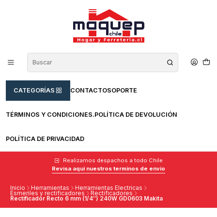
CATEGORÍAS
CONTACTO
SOPORTE
TÉRMINOS Y CONDICIONES.
POLÍTICA DE DEVOLUCIÓN
POLÍTICA DE PRIVACIDAD
Realizamos despachos a todo Chile
Revisa aquí nuestros terminos de envío
Inicio
Herramientas
Herramientas Electricas
Esmeriles y rectificadores
Rectificadores
Rectificador Recto 6 mm (1/4″) 240W GD0603 Makita