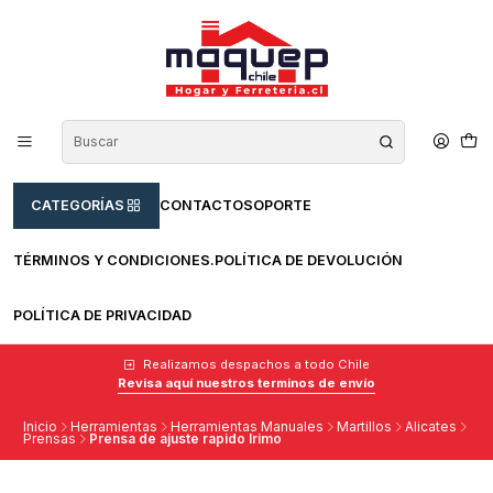
CATEGORÍAS
CONTACTO
SOPORTE
TÉRMINOS Y CONDICIONES.
POLÍTICA DE DEVOLUCIÓN
POLÍTICA DE PRIVACIDAD
Realizamos despachos a todo Chile
Revisa aquí nuestros terminos de envío
Inicio
Herramientas
Herramientas Manuales
Martillos
Alicates
Prensas
Prensa de ajuste rapido Irimo