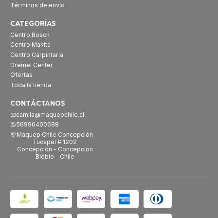
Términos de envío
CATEGORÍAS
Centro Bosch
Centro Makita
Centro Carpintaria
Dremel Center
Ofertas
Toda la tienda
CONTÁCTANOS
camila@maquepchile.cl
56996400698
Maquep Chile Concepción
Tucapel # 1202
Concepción - Concepción
Biobío - Chile