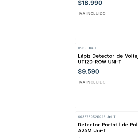
$18.990
IVA INCLUIDO
8589
|
Uni-T
Cantidad
Lápiz Detector de Volta
UT12D-ROW UNI-T
$9.590
IVA INCLUIDO
6935750525043
|
Uni-T
Cantidad
Detector Portátil de Po
A25M Uni-T