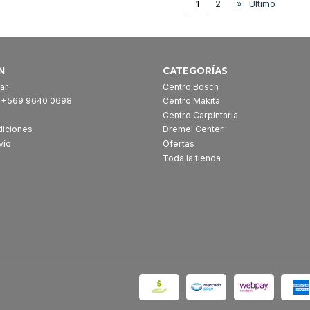
1
2
»
Último
N
CATEGORÍAS
ar
Centro Bosch
: +569 9640 0698
Centro Makita
Centro Carpintaria
diciones
Dremel Center
vío
Ofertas
Toda la tienda