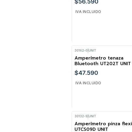
$56.590
IVA INCLUIDO
30162-0
|
UNIT
Cantidad
Amperímetro tenaza
Bluetooth UT202T UNIT
$47.590
IVA INCLUIDO
30132-9
|
UNIT
Cantidad
Amperímetro pinza flexi
-14%
UTCS09D UNIT