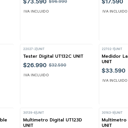
$73.590
$17.590
$96.990
IVA INCLUIDO
IVA INCLUIDO
22027-2
|
UNIT
22702-1
|
UNIT
Cantidad
Cantidad
Tester Digital UT132C UNIT
Medidor L
-17%
UNIT
$26.990
$32.590
$33.590
IVA INCLUIDO
IVA INCLUIDO
30139-6
|
UNIT
30163-9
|
UNIT
Cantidad
Cantidad
ble
Multimetro Digital UT123D
Multímetro
-18%
-12%
UNIT
UNIT