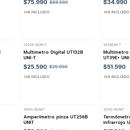
$75.990
$34.990
$88.590
IVA INCLUIDO
IVA INCLUIDO
22026-4
|
UNI-T
9929
|
UNI-T
Cantidad
Cantidad
l
Multimetro Digital UT132B
Multimetro 
-15%
UNI-T
UT39E+ UNI
$25.590
$51.590
$29.990
IVA INCLUIDO
IVA INCLUIDO
30140-K
|
UNIT
30142-6
|
UNIT
Cantidad
Cantidad
Amperímetro pinza UT256B
Termómetro
-24%
UNIT
infrarrojo