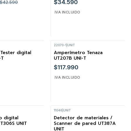
$34.590
$42.590
IVA INCLUIDO
22070-1
|
UNIT
Cantidad
Tester digital
Amperímetro Tenaza
-T
UT207B UNI-T
$117.990
IVA INCLUIDO
11046
|
UNIT
Cantidad
 digital
Detector de materiales /
 UT306S UNIT
Scanner de pared UT387A
UNIT