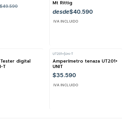
Mt Rittig
$49.590
desde
$40.590
IVA INCLUIDO
UT201+
|
Uni-T
VER OPCIONES
Tester digital
Amperímetro tenaza UT201+
I-T
UNIT
$35.590
IVA INCLUIDO
Cantidad