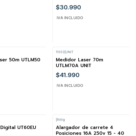
$30.990
IVA INCLUIDO
11053
|
UNIT
Cantidad
aser 50m UTLM50
Medidor Laser 70m
UTLM70A UNIT
$41.990
IVA INCLUIDO
|
Rittig
Cantidad
 Digital UT60EU
Alargador de carrete 4
Posiciones 16A 250v 15 - 40