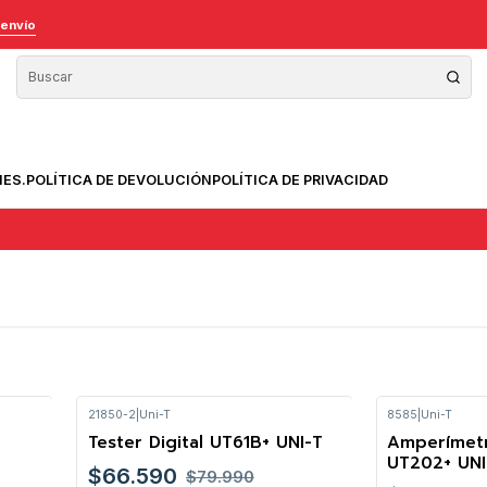
 envío
NES.
POLÍTICA DE DEVOLUCIÓN
POLÍTICA DE PRIVACIDAD
21850-2
|
Uni-T
8585
|
Uni-T
o
Tester Digital UT61B+ UNI-T
Amperímet
-17%
UT202+ UNI
$66.590
$79.990