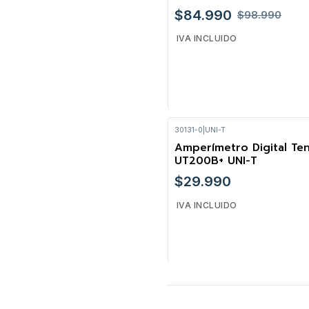
$84.990
$98.990
IVA INCLUIDO
30131-0
|
UNI-T
Cantidad
Amperímetro Digital Te
UT200B+ UNI-T
$29.990
IVA INCLUIDO
Cantidad