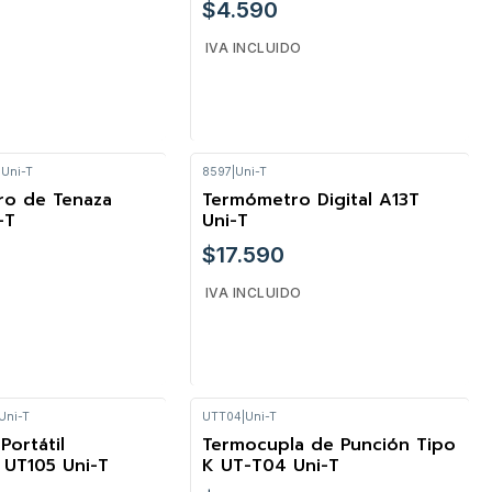
$4.590
IVA INCLUIDO
|
Uni-T
8597
|
Uni-T
Cantidad
ro de Tenaza
Termómetro Digital A13T
-T
Uni-T
$17.590
IVA INCLUIDO
Uni-T
UTT04
|
Uni-T
Cantidad
Portátil
Termocupla de Punción Tipo
 UT105 Uni-T
K UT-T04 Uni-T