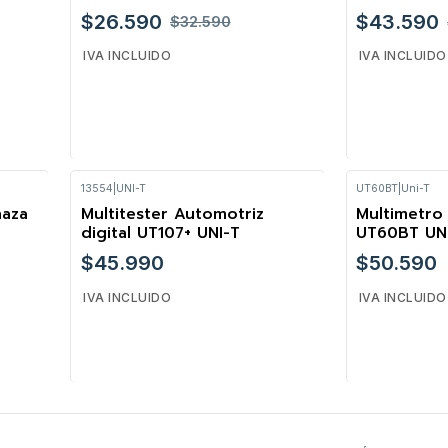
$26.590
$43.590
$32.590
IVA INCLUIDO
IVA INCLUIDO
13554
|
UNI-T
UT60BT
|
Uni-T
Cantidad
Cantidad
naza
Multitester Automotriz
Multimetro 
digital UT107+ UNI-T
UT60BT UN
$45.990
$50.590
IVA INCLUIDO
IVA INCLUIDO
Cantidad
Cantidad