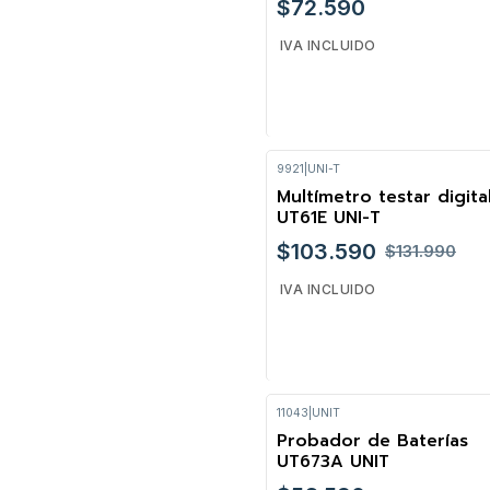
$72.590
IVA INCLUIDO
9921
|
UNI-T
Cantidad
Multímetro testar digita
-22%
UT61E UNI-T
$103.590
$131.990
IVA INCLUIDO
11043
|
UNIT
Cantidad
Probador de Baterías
UT673A UNIT