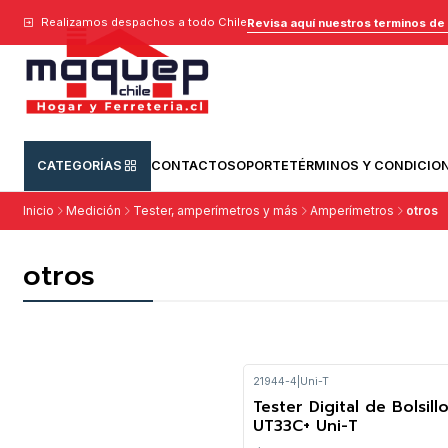
Realizamos despachos a todo Chile
Revisa aquí nuestros terminos de
CATEGORÍAS
CONTACTO
SOPORTE
TÉRMINOS Y CONDICIO
Inicio
Medición
Tester, amperímetros y más
Amperímetros
otros
otros
21944-4
|
Uni-T
Tester Digital de Bolsill
UT33C+ Uni-T