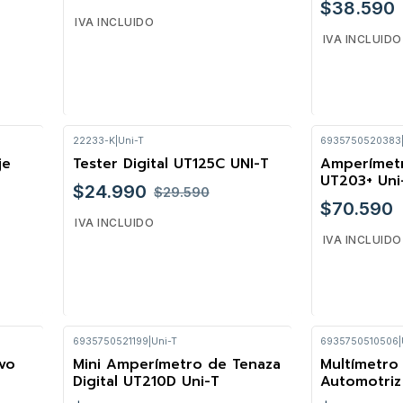
$38.590
IVA INCLUIDO
IVA INCLUIDO
22233-K
|
Uni-T
6935750520383
Cantidad
Cantidad
je
Tester Digital UT125C UNI-T
Amperímet
-16%
UT203+ Uni
$24.990
$29.590
$70.590
IVA INCLUIDO
IVA INCLUIDO
6935750521199
|
Uni-T
6935750510506
|
Cantidad
Cantidad
lvo
Mini Amperímetro de Tenaza
Multímetro 
-14%
-18%
Digital UT210D Uni-T
Automotriz