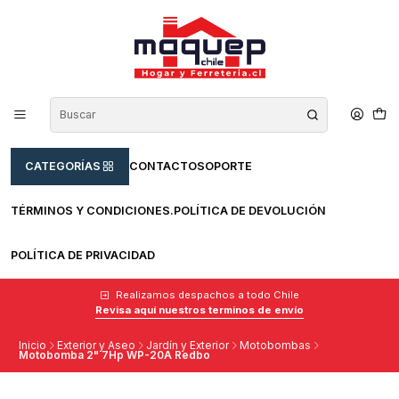
CATEGORÍAS
CONTACTO
SOPORTE
TÉRMINOS Y CONDICIONES.
POLÍTICA DE DEVOLUCIÓN
POLÍTICA DE PRIVACIDAD
Realizamos despachos a todo Chile
Revisa aquí nuestros terminos de envío
Inicio
Exterior y Aseo
Jardín y Exterior
Motobombas
Motobomba 2" 7Hp WP-20A Redbo