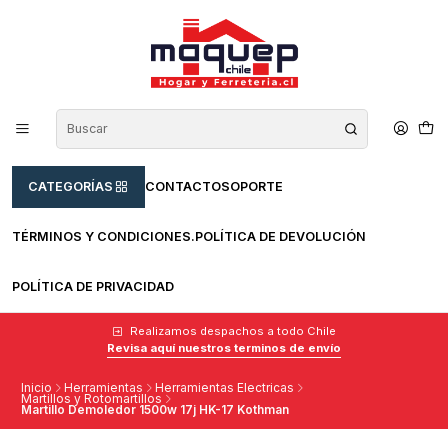
CATEGORÍAS
CONTACTO
SOPORTE
TÉRMINOS Y CONDICIONES.
POLÍTICA DE DEVOLUCIÓN
POLÍTICA DE PRIVACIDAD
Realizamos despachos a todo Chile
Revisa aquí nuestros terminos de envío
Inicio
Herramientas
Herramientas Electricas
Martillos y Rotomartillos
Martillo Demoledor 1500w 17j HK-17 Kothman