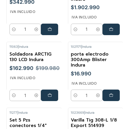
$342.990
$1.902.990
IVA INCLUIDO
IVA INCLUIDO
Cantidad
Cantidad
11063
|
Indura
1021171
|
Indura
Soldadora ARCTIG
porta electrodo
-18%
130 LCD Indura
300Amp Blister
Indura
$162.990
$199.980
$16.990
IVA INCLUIDO
IVA INCLUIDO
Cantidad
Cantidad
11277
|
Indura
1023669
|
Indura
Set 5 Pzs
Varilla Tig 308-L 1/8
conectores 1/4"
Export 514939