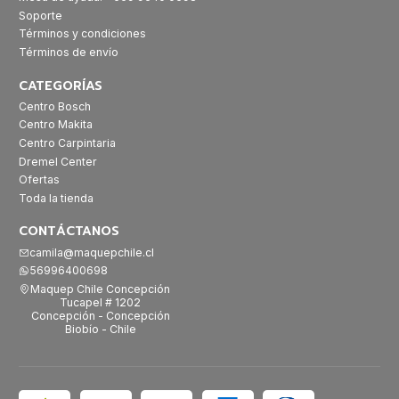
Soporte
Términos y condiciones
Términos de envío
CATEGORÍAS
Centro Bosch
Centro Makita
Centro Carpintaria
Dremel Center
Ofertas
Toda la tienda
CONTÁCTANOS
camila@maquepchile.cl
56996400698
Maquep Chile Concepción
Tucapel # 1202
Concepción - Concepción
Biobío - Chile