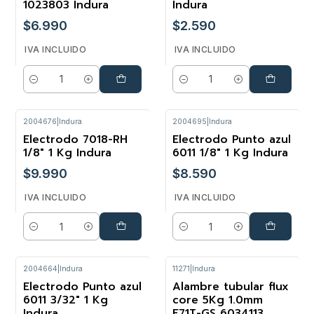
1023803 Indura
Indura
$6.990
$2.590
IVA INCLUIDO
IVA INCLUIDO
Cantidad
Cantidad
2004676
|
Indura
2004695
|
Indura
Electrodo 7018-RH
Electrodo Punto azul
1/8" 1 Kg Indura
6011 1/8" 1 Kg Indura
$9.990
$8.590
IVA INCLUIDO
IVA INCLUIDO
Cantidad
Cantidad
2004664
|
Indura
11271
|
Indura
Electrodo Punto azul
Alambre tubular flux
6011 3/32" 1 Kg
core 5Kg 1.0mm
Indura
E71T-GS 6034113