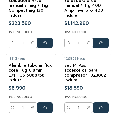
Soldadora Arco
Soldadora arco
manual / mig / Tig
manual / Tig 400
Compactmig 130
Amp Inverpro 400
Indura
Indura
$223.590
$1.142.990
IVA INCLUIDO
IVA INCLUIDO
Cantidad
Cantidad
13510
|
Indura
1023802
|
Indura
Alambre tubular flux
Set 14 Pzs.
core 1Kg 0.8mm
accesorios para
E71T-GS 6088758
compresor 1023802
Indura
Indura
$8.990
$18.590
IVA INCLUIDO
IVA INCLUIDO
Cantidad
Cantidad