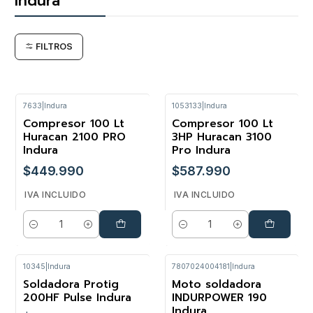
Indura
FILTROS
7633
|
Indura
1053133
|
Indura
Compresor 100 Lt
Compresor 100 Lt
Huracan 2100 PRO
3HP Huracan 3100
Indura
Pro Indura
$449.990
$587.990
IVA INCLUIDO
IVA INCLUIDO
Cantidad
Cantidad
10345
|
Indura
7807024004181
|
Indura
Soldadora Protig
Moto soldadora
200HF Pulse Indura
INDURPOWER 190
Indura