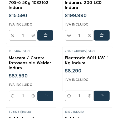
70S-6 5Kg 1032162
Indurarc 200 LCD
Indura
Indura
$15.590
$199.990
IVA INCLUIDO
IVA INCLUIDO
Cantidad
Cantidad
1036464
|
Indura
7807024011615
|
Indura
Mascara / Careta
Electrodo 6011 1/8" 1
fotosensible Welder
Kg Indura
Indura
$8.290
$87.590
IVA INCLUIDO
IVA INCLUIDO
Cantidad
Cantidad
6088754
|
Indura
13190
|
iNDURA