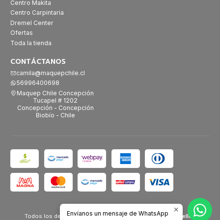
Centro Makita
Centro Carpintaria
Dremel Center
Ofertas
Toda la tienda
CONTÁCTANOS
camila@maquepchile.cl
56996400698
Maquep Chile Concepción
Tucapel # 1202
Concepción - Concepción
Biobío - Chile
2026 Maquep Chile.
Envíanos un mensaje de WhatsApp
Todos los derechos reservados.
Desarrollado por Jumpseller
.