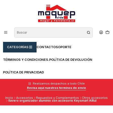
CATEGORÍAS
CONTACTO
SOPORTE
TÉRMINOS Y CONDICIONES.
POLÍTICA DE DEVOLUCIÓN
POLÍTICA DE PRIVACIDAD
Realizamos despachos a todo Chile
Revisa aquí nuestros terminos de envío
Inicio
Accesorios
Repuestos y Complementos
Otros accesorios
llavero organizador aluminio con accesorio Keysmart Alltul