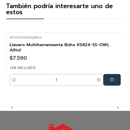
También podría interesarte uno de
estos
854613008485
|
Alltul
Llavero Multiherramienta Búho KS824-SS-OWL
Alltul
$7.590
IVA INCLUIDO
Cantidad