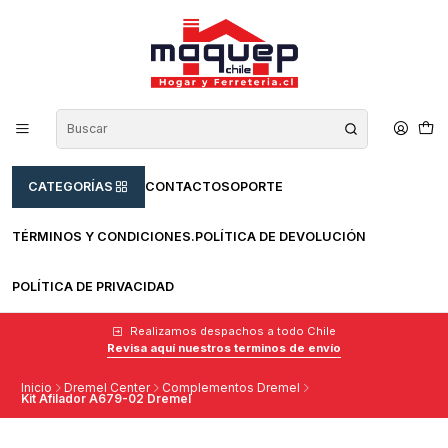
CATEGORÍAS
CONTACTO
SOPORTE
TÉRMINOS Y CONDICIONES.
POLÍTICA DE DEVOLUCIÓN
POLÍTICA DE PRIVACIDAD
Realizamos despachos a todo Chile
Revisa aquí nuestros terminos de envío
Inicio
Dremel Center
Complementos Dremel
Kit Afilador A679-02 Dremel